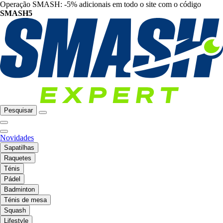
Operação SMASH: -5% adicionais em todo o site com o código
SMASH5
Pesquisar
Novidades
Sapatilhas
Raquetes
Ténis
Pádel
Badminton
Ténis de mesa
Squash
Lifestyle