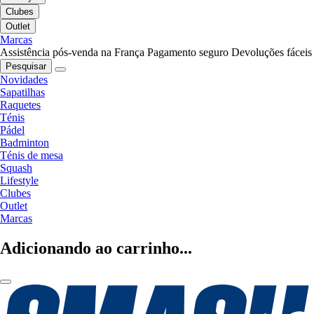
Clubes
Outlet
Marcas
Assistência pós-venda na França
Pagamento seguro
Devoluções fáceis
Pesquisar
Novidades
Sapatilhas
Raquetes
Ténis
Pádel
Badminton
Ténis de mesa
Squash
Lifestyle
Clubes
Outlet
Marcas
Adicionando ao carrinho...