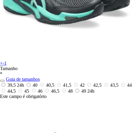
+-1
Tamanho
*
Guia de tamanhos
39,5
24h
40
40,5
41,5
42
42,5
43,5
44
44,5
45
46
46,5
48
49
24h
Este campo é obrigatório