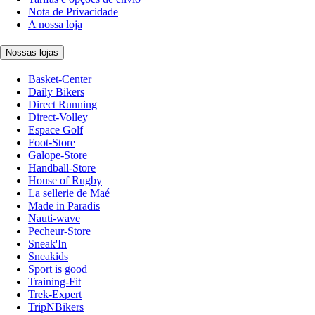
Nota de Privacidade
A nossa loja
Nossas lojas
Basket-Center
Daily Bikers
Direct Running
Direct-Volley
Espace Golf
Foot-Store
Galope-Store
Handball-Store
House of Rugby
La sellerie de Maé
Made in Paradis
Nauti-wave
Pecheur-Store
Sneak'In
Sneakids
Sport is good
Training-Fit
Trek-Expert
TripNBikers