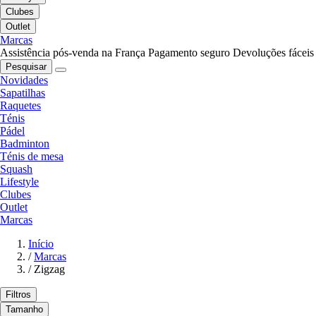
Clubes
Outlet
Marcas
Assistência pós-venda na França
Pagamento seguro
Devoluções fáceis
Pesquisar
Novidades
Sapatilhas
Raquetes
Ténis
Pádel
Badminton
Ténis de mesa
Squash
Lifestyle
Clubes
Outlet
Marcas
Início
/
Marcas
/
Zigzag
Filtros
Tamanho