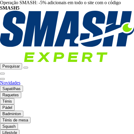
Operação SMASH: -5% adicionais em todo o site com o código
SMASH5
Pesquisar
Novidades
Sapatilhas
Raquetes
Ténis
Pádel
Badminton
Ténis de mesa
Squash
Lifestyle