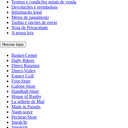
Termos e condições gerais de venda
Devoluções e reembolsos
Informação legal
Meios de pagamento
Tarifas e opções de envio
Nota de Privacidade
A nossa loja
Nossas lojas
Basket-Center
Daily Bikers
Direct Running
Direct-Volley
Espace Golf
Foot-Store
Galope-Store
Handball-Store
House of Rugby
La sellerie de Maé
Made in Paradis
Nauti-wave
Pecheur-Store
Sneak'In
Sneakids