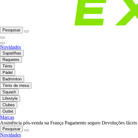
Pesquisar
Novidades
Sapatilhas
Raquetes
Ténis
Pádel
Badminton
Ténis de mesa
Squash
Lifestyle
Clubes
Outlet
Marcas
Assistência pós-venda na França
Pagamento seguro
Devoluções fáceis
Pesquisar
Novidades