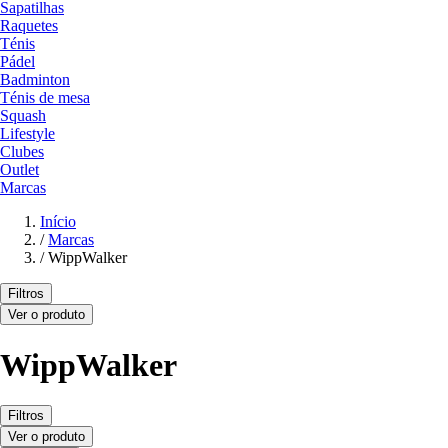
Sapatilhas
Raquetes
Ténis
Pádel
Badminton
Ténis de mesa
Squash
Lifestyle
Clubes
Outlet
Marcas
Início
/
Marcas
/
WippWalker
Filtros
Ver o produto
WippWalker
Filtros
Ver o produto