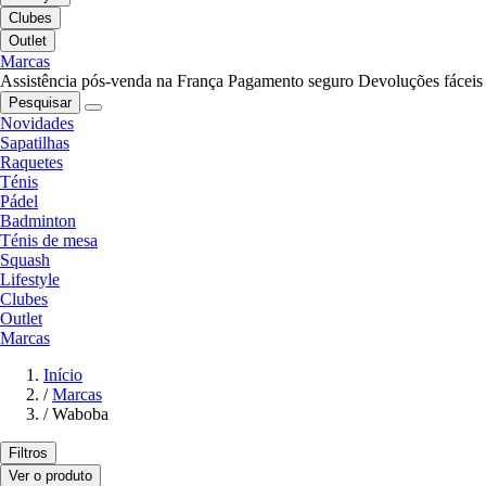
Clubes
Outlet
Marcas
Assistência pós-venda na França
Pagamento seguro
Devoluções fáceis
Pesquisar
Novidades
Sapatilhas
Raquetes
Ténis
Pádel
Badminton
Ténis de mesa
Squash
Lifestyle
Clubes
Outlet
Marcas
Início
/
Marcas
/
Waboba
Filtros
Ver o produto