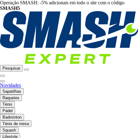
Operação SMASH: -5% adicionais em todo o site com o código
SMASH5
Pesquisar
Novidades
Sapatilhas
Raquetes
Ténis
Pádel
Badminton
Ténis de mesa
Squash
Lifestyle