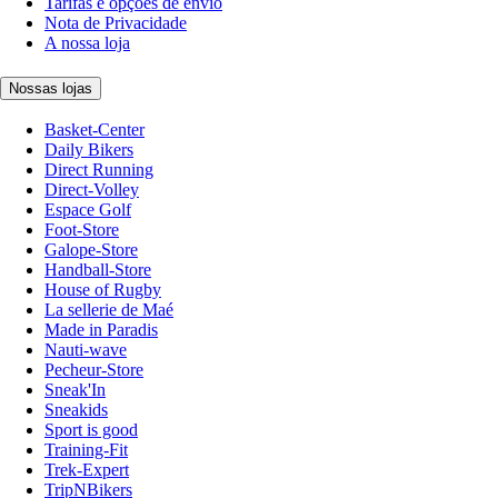
Tarifas e opções de envio
Nota de Privacidade
A nossa loja
Nossas lojas
Basket-Center
Daily Bikers
Direct Running
Direct-Volley
Espace Golf
Foot-Store
Galope-Store
Handball-Store
House of Rugby
La sellerie de Maé
Made in Paradis
Nauti-wave
Pecheur-Store
Sneak'In
Sneakids
Sport is good
Training-Fit
Trek-Expert
TripNBikers