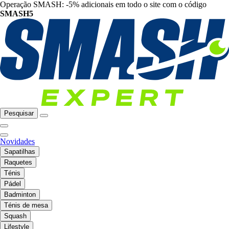
Operação SMASH: -5% adicionais em todo o site com o código
SMASH5
Pesquisar
Novidades
Sapatilhas
Raquetes
Ténis
Pádel
Badminton
Ténis de mesa
Squash
Lifestyle