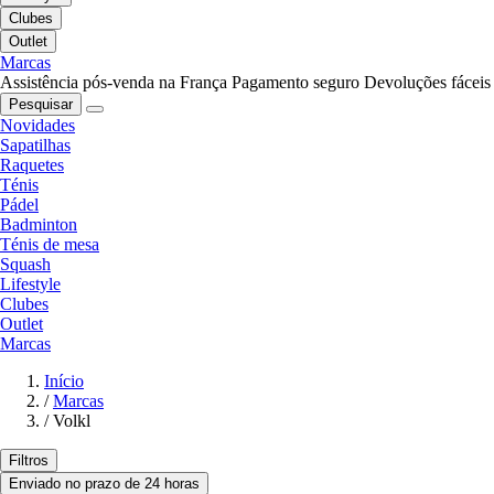
Clubes
Outlet
Marcas
Assistência pós-venda na França
Pagamento seguro
Devoluções fáceis
Pesquisar
Novidades
Sapatilhas
Raquetes
Ténis
Pádel
Badminton
Ténis de mesa
Squash
Lifestyle
Clubes
Outlet
Marcas
Início
/
Marcas
/
Volkl
Filtros
Enviado no prazo de 24 horas