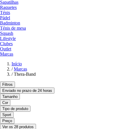
Sapatilhas
Raquetes
Ténis
Pádel
Badminton
Ténis de mesa
Squash
Lifestyle
Clubes
Outlet
Marcas
Início
/
Marcas
/
Thera-Band
Filtros
Enviado no prazo de 24 horas
Tamanho
Cor
Tipo de produto
Sport
Preço
Ver os 28 produtos