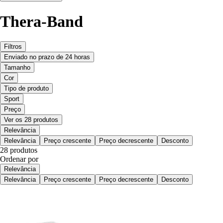
Thera-Band
Filtros
Enviado no prazo de 24 horas
Tamanho
Cor
Tipo de produto
Sport
Preço
Ver os 28 produtos
Relevância
Relevância
Preço crescente
Preço decrescente
Desconto
28 produtos
Ordenar por
Relevância
Relevância
Preço crescente
Preço decrescente
Desconto