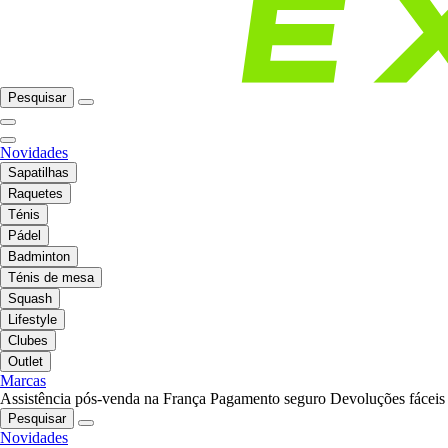
Pesquisar
Novidades
Sapatilhas
Raquetes
Ténis
Pádel
Badminton
Ténis de mesa
Squash
Lifestyle
Clubes
Outlet
Marcas
Assistência pós-venda na França
Pagamento seguro
Devoluções fáceis
Pesquisar
Novidades