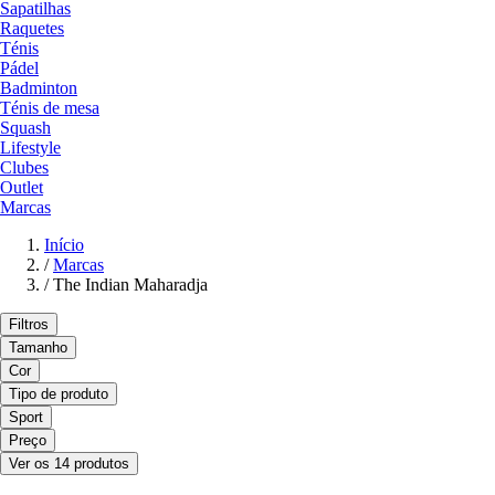
Sapatilhas
Raquetes
Ténis
Pádel
Badminton
Ténis de mesa
Squash
Lifestyle
Clubes
Outlet
Marcas
Início
/
Marcas
/
The Indian Maharadja
Filtros
Tamanho
Cor
Tipo de produto
Sport
Preço
Ver os 14 produtos