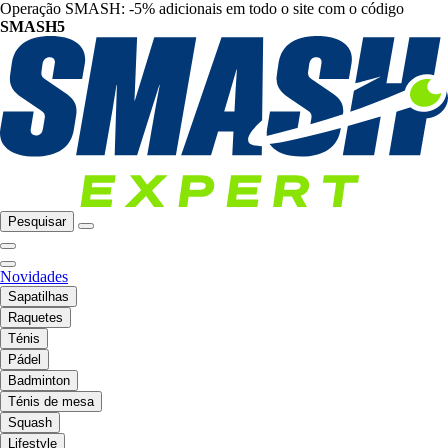
Operação SMASH: -5% adicionais em todo o site com o código
SMASH5
Pesquisar
Novidades
Sapatilhas
Raquetes
Ténis
Pádel
Badminton
Ténis de mesa
Squash
Lifestyle