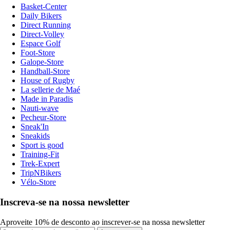
Basket-Center
Daily Bikers
Direct Running
Direct-Volley
Espace Golf
Foot-Store
Galope-Store
Handball-Store
House of Rugby
La sellerie de Maé
Made in Paradis
Nauti-wave
Pecheur-Store
Sneak'In
Sneakids
Sport is good
Training-Fit
Trek-Expert
TripNBikers
Vélo-Store
Inscreva-se na nossa newsletter
Aproveite 10% de desconto ao inscrever-se na nossa newsletter