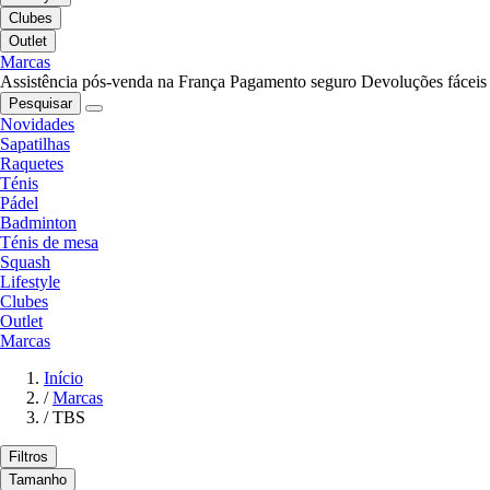
Clubes
Outlet
Marcas
Assistência pós-venda na França
Pagamento seguro
Devoluções fáceis
Pesquisar
Novidades
Sapatilhas
Raquetes
Ténis
Pádel
Badminton
Ténis de mesa
Squash
Lifestyle
Clubes
Outlet
Marcas
Início
/
Marcas
/
TBS
Filtros
Tamanho