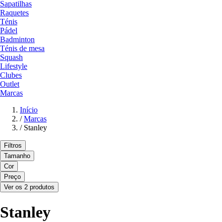
Sapatilhas
Raquetes
Ténis
Pádel
Badminton
Ténis de mesa
Squash
Lifestyle
Clubes
Outlet
Marcas
Início
/
Marcas
/
Stanley
Filtros
Tamanho
Cor
Preço
Ver os 2 produtos
Stanley