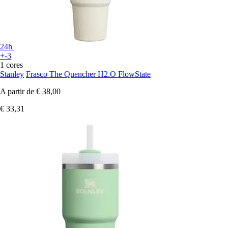
24h
+-3
1 cores
Stanley
Frasco The Quencher H2.O FlowState
A partir de
€ 38,00
€ 33,31