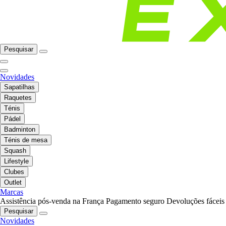
Pesquisar
Novidades
Sapatilhas
Raquetes
Ténis
Pádel
Badminton
Ténis de mesa
Squash
Lifestyle
Clubes
Outlet
Marcas
Assistência pós-venda na França
Pagamento seguro
Devoluções fáceis
Pesquisar
Novidades