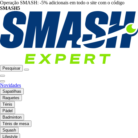
Operação SMASH: -5% adicionais em todo o site com o código
SMASH5
Pesquisar
Novidades
Sapatilhas
Raquetes
Ténis
Pádel
Badminton
Ténis de mesa
Squash
Lifestyle