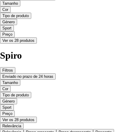
Tamanho
Cor
Tipo de produto
Género
Sport
Preço
Ver os 28 produtos
Spiro
Filtros
Enviado no prazo de 24 horas
Tamanho
Cor
Tipo de produto
Género
Sport
Preço
Ver os 28 produtos
Relevância