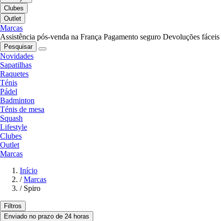
Clubes
Outlet
Marcas
Assistência pós-venda na França
Pagamento seguro
Devoluções fáceis
Pesquisar
Novidades
Sapatilhas
Raquetes
Ténis
Pádel
Badminton
Ténis de mesa
Squash
Lifestyle
Clubes
Outlet
Marcas
Início
/
Marcas
/
Spiro
Filtros
Enviado no prazo de 24 horas