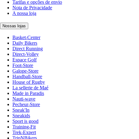
Tarifas e opções de envio
Nota de Privacidade
A nossa loja
Nossas lojas
Basket-Center
Daily Bikers
Direct Running
Direct-Volley
Espace Golf
Foot-Store
Galope-Store
Handball-Store
House of Rugby
La sellerie de Maé
Made in Paradis
Nauti-wave
Pecheur-Store
Sneak'In
Sneakids
Sport is good
Training-Fit
Trek-Expert
TripNBikers