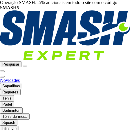
Operação SMASH: -5% adicionais em todo o site com o código
SMASH5
Pesquisar
Novidades
Sapatilhas
Raquetes
Ténis
Pádel
Badminton
Ténis de mesa
Squash
Lifestyle