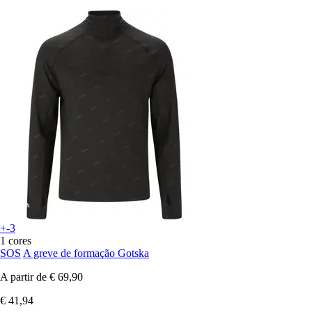
+-3
1 cores
SOS
A greve de formação Gotska
A partir de
€ 69,90
€ 41,94