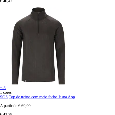
€ 40,42
+-3
1 cores
SOS
Top de treino com meio fecho Jasna Aop
A partir de
€ 69,90
€ 43,79