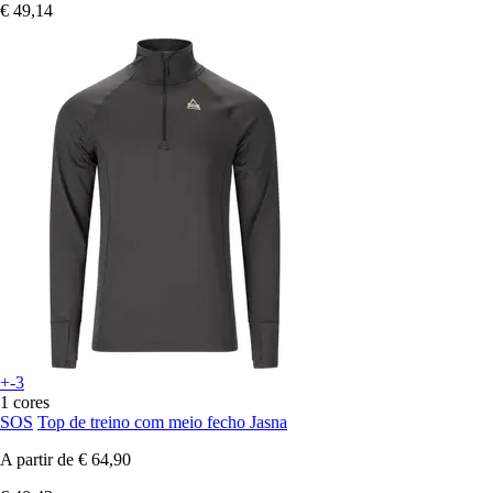
€ 49,14
+-3
1 cores
SOS
Top de treino com meio fecho Jasna
A partir de
€ 64,90