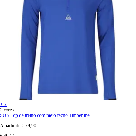
+-2
2 cores
SOS
Top de treino com meio fecho Timberline
A partir de
€ 79,90
€ 49,14