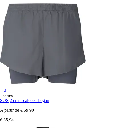
+-3
1 cores
SOS
2 em 1 calções Logan
A partir de
€ 59,90
€ 35,94