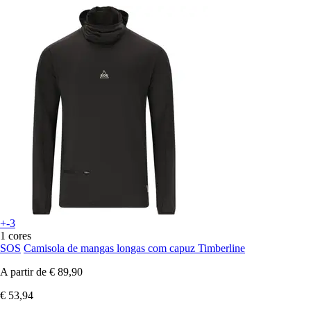
+-3
1 cores
SOS
Camisola de mangas longas com capuz Timberline
A partir de
€ 89,90
€ 53,94