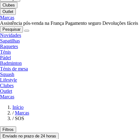
Clubes
Outlet
Marcas
Assistência pós-venda na França
Pagamento seguro
Devoluções fáceis
Pesquisar
Novidades
Sapatilhas
Raquetes
Ténis
Pádel
Badminton
Ténis de mesa
Squash
Lifestyle
Clubes
Outlet
Marcas
Início
/
Marcas
/
SOS
Filtros
Enviado no prazo de 24 horas