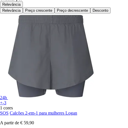
Relevância
Relevância
Preço crescente
Preço decrescente
Desconto
24h
+-3
1 cores
SOS
Calções 2-em-1 para mulheres Logan
A partir de
€ 59,90