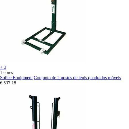
+-3
1 cores
Softee Equipment
Conjunto de 2 postes de ténis quadrados móveis
€ 537,18