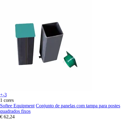
+-3
1 cores
Softee Equipment
Conjunto de panelas com tampa para postes
quadrados fixos
€ 62,24