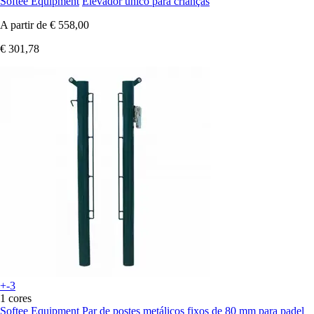
Softee Equipment
Elevador único para crianças
A partir de
€ 558,00
€ 301,78
+-3
1 cores
Softee Equipment
Par de postes metálicos fixos de 80 mm para padel