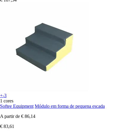
+-3
1 cores
Softee Equipment
Módulo em forma de pequena escada
A partir de
€ 86,14
€ 83,61