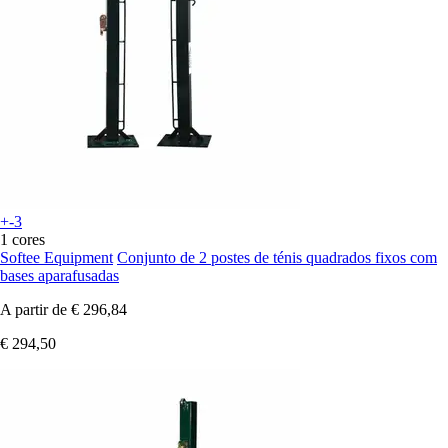
+-3
1 cores
Softee Equipment
Conjunto de 2 postes de ténis quadrados fixos com
bases aparafusadas
A partir de
€ 296,84
€ 294,50