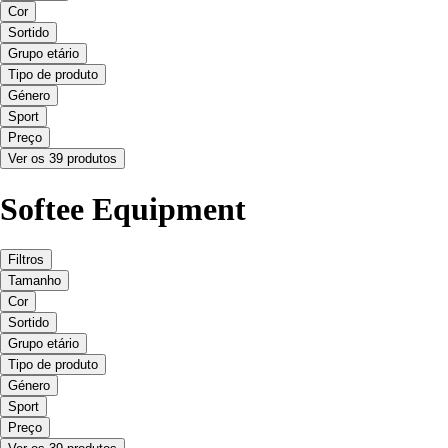
Cor
Sortido
Grupo etário
Tipo de produto
Género
Sport
Preço
Ver os 39 produtos
Softee Equipment
Filtros
Tamanho
Cor
Sortido
Grupo etário
Tipo de produto
Género
Sport
Preço