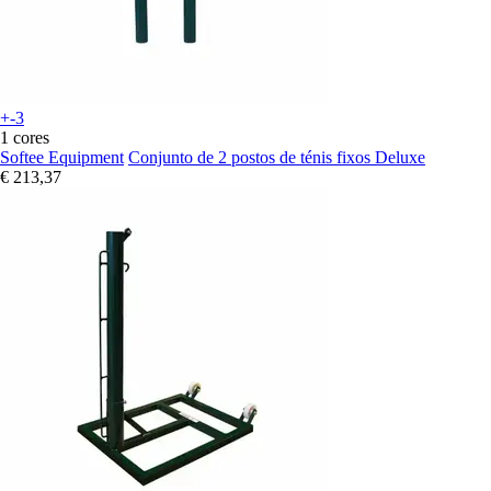
+-3
1 cores
Softee Equipment
Conjunto de 2 postos de ténis fixos Deluxe
€ 213,37