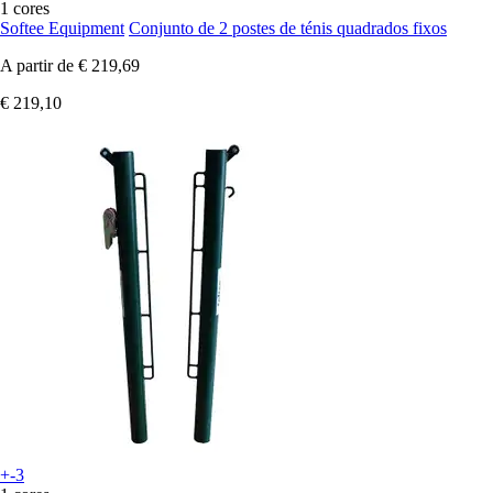
1 cores
Softee Equipment
Conjunto de 2 postes de ténis quadrados fixos
A partir de
€ 219,69
€ 219,10
+-3