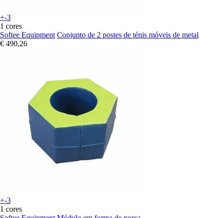
+-3
1 cores
Softee Equipment
Conjunto de 2 postes de ténis móveis de metal
€ 490,26
+-3
1 cores
Softee Equipment
Módulo em forma de porca