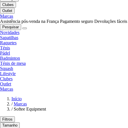
Clubes
Outlet
Marcas
Assistência pós-venda na França
Pagamento seguro
Devoluções fáceis
Pesquisar
Novidades
Sapatilhas
Raquetes
Ténis
Pádel
Badminton
Ténis de mesa
Squash
Lifestyle
Clubes
Outlet
Marcas
Início
/
Marcas
/
Softee Equipment
Filtros
Tamanho