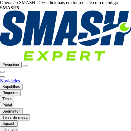
Operação SMASH: -5% adicionais em todo o site com o código
SMASH5
Pesquisar
Novidades
Sapatilhas
Raquetes
Ténis
Pádel
Badminton
Ténis de mesa
Squash
Lifestyle