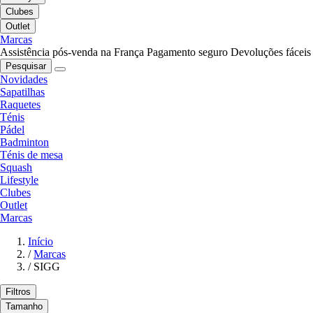
Clubes
Outlet
Marcas
Assistência pós-venda na França
Pagamento seguro
Devoluções fáceis
Pesquisar
Novidades
Sapatilhas
Raquetes
Ténis
Pádel
Badminton
Ténis de mesa
Squash
Lifestyle
Clubes
Outlet
Marcas
Início
/
Marcas
/
SIGG
Filtros
Tamanho