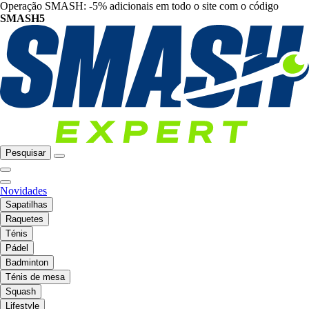
Operação SMASH: -5% adicionais em todo o site com o código
SMASH5
Pesquisar
Novidades
Sapatilhas
Raquetes
Ténis
Pádel
Badminton
Ténis de mesa
Squash
Lifestyle