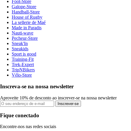
Foot-Store
Galope-Store
Handball-Store
House of Rugby
La sellerie de Maé
Made in Paradis
Nauti-wave
Pecheur-Store
Sneak'In
Sneakids
Sport is good
Training-Fit
Trek-Expert
TripNBikers
Vélo-Store
Inscreva-se na nossa newsletter
Aproveite 10% de desconto ao inscrever-se na nossa newsletter
Inscrever-se
Fique conectado
Encontre-nos nas redes sociais