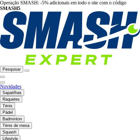
Operação SMASH: -5% adicionais em todo o site com o código
SMASH5
Pesquisar
Novidades
Sapatilhas
Raquetes
Ténis
Pádel
Badminton
Ténis de mesa
Squash
Lifestyle