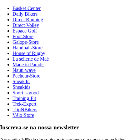
Basket-Center
Daily Bikers
Direct Running
Direct-Volley
Espace Golf
Foot-Store
Galope-Store
Handball-Store
House of Rugby
La sellerie de Maé
Made in Paradis
Nauti-wave
Pecheur-Store
Sneak'In
Sneakids
Sport is good
Training-Fit
Trek-Expert
TripNBikers
Vélo-Store
Inscreva-se na nossa newsletter
Aproveite 10% de desconto ao inscrever-se na nossa newsletter