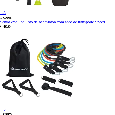
+-3
1 cores
Schildkröt
Conjunto de badminton com saco de transporte Speed
€ 40,00
+-3
1 cores