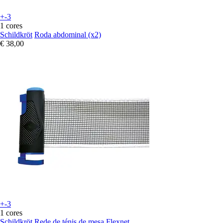
+-3
1 cores
Schildkröt
Roda abdominal (x2)
€ 38,00
+-3
1 cores
Schildkröt
Rede de ténis de mesa Flexnet