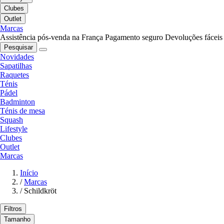
Clubes
Outlet
Marcas
Assistência pós-venda na França
Pagamento seguro
Devoluções fáceis
Pesquisar
Novidades
Sapatilhas
Raquetes
Ténis
Pádel
Badminton
Ténis de mesa
Squash
Lifestyle
Clubes
Outlet
Marcas
Início
/
Marcas
/
Schildkröt
Filtros
Tamanho