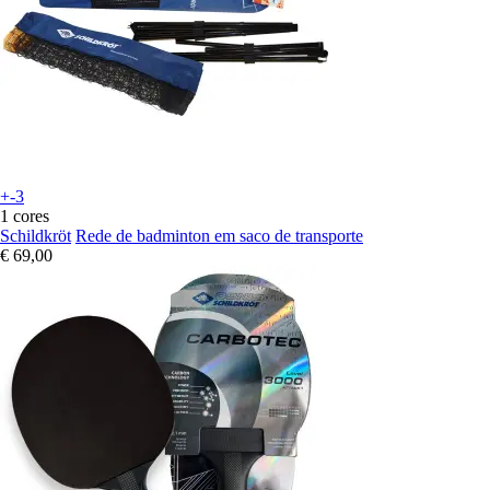
+-3
1 cores
Schildkröt
Rede de badminton em saco de transporte
€ 69,00