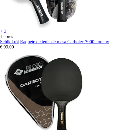
+-3
1 cores
Schildkröt
Raquete de ténis de mesa Carbotec 3000 konkav
€ 99,00