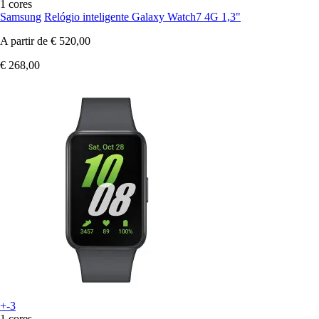
1 cores
Samsung
Relógio inteligente Galaxy Watch7 4G 1,3"
A partir de
€ 520,00
€ 268,00
+-3
1 cores