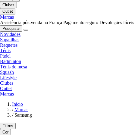
Clubes
Outlet
Marcas
Assistência pós-venda na França
Pagamento seguro
Devoluções fáceis
Pesquisar
Novidades
Sapatilhas
Raquetes
Ténis
Pádel
Badminton
Ténis de mesa
Squash
Lifestyle
Clubes
Outlet
Marcas
Início
/
Marcas
/
Samsung
Filtros
Cor