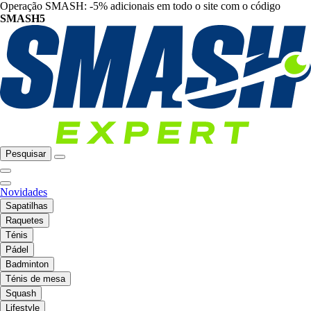
Operação SMASH: -5% adicionais em todo o site com o código
SMASH5
Pesquisar
Novidades
Sapatilhas
Raquetes
Ténis
Pádel
Badminton
Ténis de mesa
Squash
Lifestyle