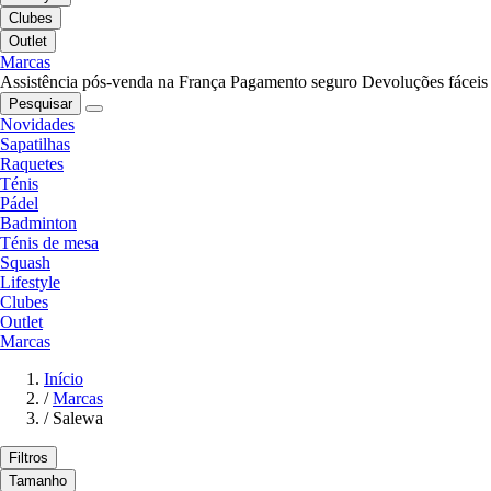
Clubes
Outlet
Marcas
Assistência pós-venda na França
Pagamento seguro
Devoluções fáceis
Pesquisar
Novidades
Sapatilhas
Raquetes
Ténis
Pádel
Badminton
Ténis de mesa
Squash
Lifestyle
Clubes
Outlet
Marcas
Início
/
Marcas
/
Salewa
Filtros
Tamanho