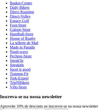
Basket-Center
Daily Bikers
Direct Running
Direct-Volley
Espace Golf
Foot-Store
Galope-Store
Handball-Store
House of Rugby
La sellerie de Maé
Made in Paradis
Nauti-wave
Pecheur-Store
Sneak'In
Sneakids
Sport is good
Training-Fit
Trek-Expert
TripNBikers
Vélo-Store
Inscreva-se na nossa newsletter
Aproveite 10% de desconto ao inscrever-se na nossa newsletter