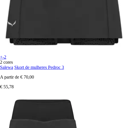
+-2
2 cores
Salewa
Skort de mulheres Pedroc 3
A partir de
€ 70,00
€ 55,78