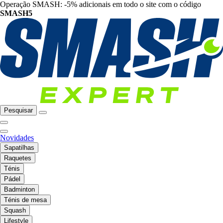
Operação SMASH: -5% adicionais em todo o site com o código
SMASH5
Pesquisar
Novidades
Sapatilhas
Raquetes
Ténis
Pádel
Badminton
Ténis de mesa
Squash
Lifestyle