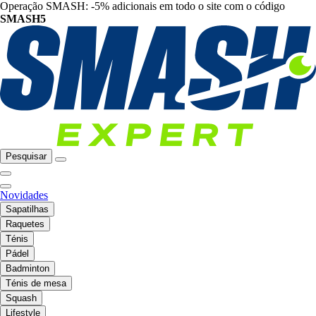
Operação SMASH: -5% adicionais em todo o site com o código
SMASH5
Pesquisar
Novidades
Sapatilhas
Raquetes
Ténis
Pádel
Badminton
Ténis de mesa
Squash
Lifestyle