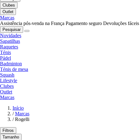
Clubes
Outlet
Marcas
Assistência pós-venda na França
Pagamento seguro
Devoluções fáceis
Pesquisar
Novidades
Sapatilhas
Raquetes
Ténis
Pádel
Badminton
Ténis de mesa
Squash
Lifestyle
Clubes
Outlet
Marcas
Início
/
Marcas
/
Rogelli
Filtros
Tamanho