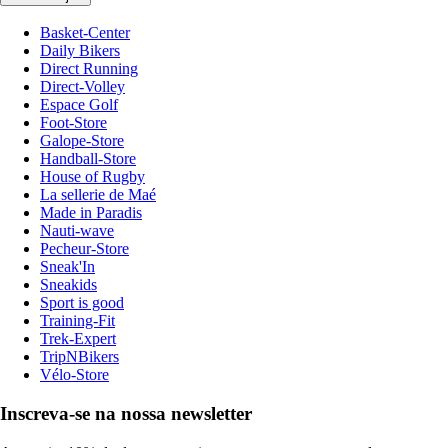
Basket-Center
Daily Bikers
Direct Running
Direct-Volley
Espace Golf
Foot-Store
Galope-Store
Handball-Store
House of Rugby
La sellerie de Maé
Made in Paradis
Nauti-wave
Pecheur-Store
Sneak'In
Sneakids
Sport is good
Training-Fit
Trek-Expert
TripNBikers
Vélo-Store
Inscreva-se na nossa newsletter