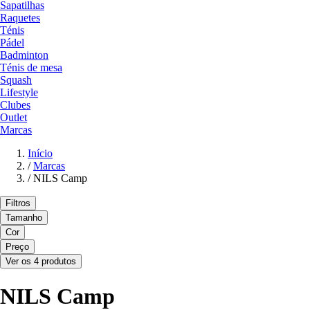
Sapatilhas
Raquetes
Ténis
Pádel
Badminton
Ténis de mesa
Squash
Lifestyle
Clubes
Outlet
Marcas
Início
/
Marcas
/
NILS Camp
Filtros
Tamanho
Cor
Preço
Ver os 4 produtos
NILS Camp