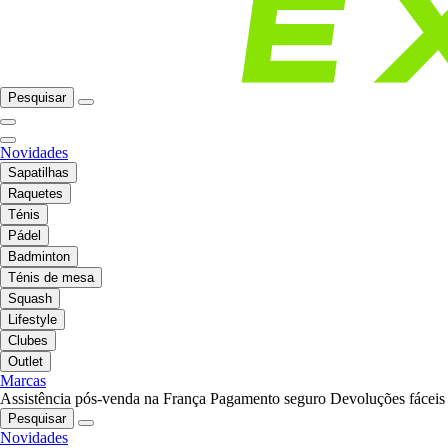
Pesquisar
Novidades
Sapatilhas
Raquetes
Ténis
Pádel
Badminton
Ténis de mesa
Squash
Lifestyle
Clubes
Outlet
Marcas
Assistência pós-venda na França
Pagamento seguro
Devoluções fáceis
Pesquisar
Novidades