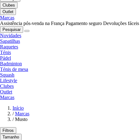
Clubes
Outlet
Marcas
Assistência pós-venda na França
Pagamento seguro
Devoluções fáceis
Pesquisar
Novidades
Sapatilhas
Raquetes
Ténis
Pádel
Badminton
Ténis de mesa
Squash
Lifestyle
Clubes
Outlet
Marcas
Início
/
Marcas
/
Musto
Filtros
Tamanho