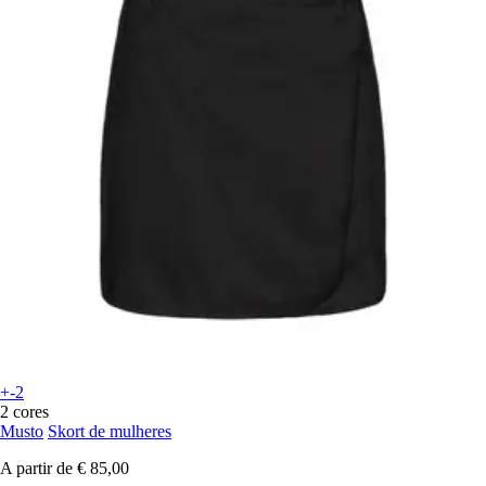
+-2
2 cores
Musto
Skort de mulheres
A partir de
€ 85,00