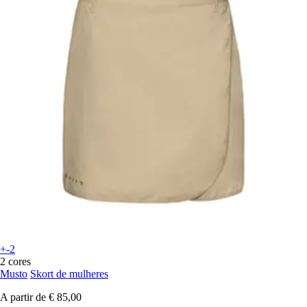
+-2
2 cores
Musto
Skort de mulheres
A partir de
€ 85,00