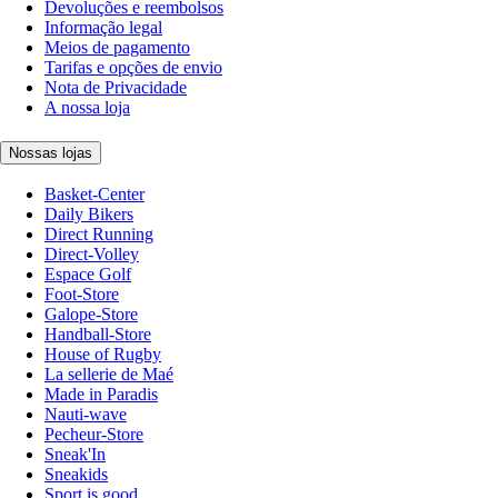
Devoluções e reembolsos
Informação legal
Meios de pagamento
Tarifas e opções de envio
Nota de Privacidade
A nossa loja
Nossas lojas
Basket-Center
Daily Bikers
Direct Running
Direct-Volley
Espace Golf
Foot-Store
Galope-Store
Handball-Store
House of Rugby
La sellerie de Maé
Made in Paradis
Nauti-wave
Pecheur-Store
Sneak'In
Sneakids
Sport is good