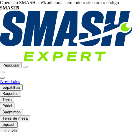
Operação SMASH: -5% adicionais em todo o site com o código
SMASH5
Pesquisar
Novidades
Sapatilhas
Raquetes
Ténis
Pádel
Badminton
Ténis de mesa
Squash
Lifestyle