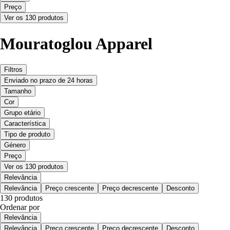
Preço
Ver os 130 produtos
Mouratoglou Apparel
Filtros
Enviado no prazo de 24 horas
Tamanho
Cor
Grupo etário
Característica
Tipo de produto
Género
Preço
Ver os 130 produtos
Relevância
Relevância
Preço crescente
Preço decrescente
Desconto
130 produtos
Ordenar por
Relevância
Relevância
Preço crescente
Preço decrescente
Desconto