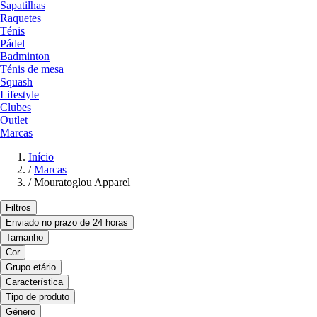
Sapatilhas
Raquetes
Ténis
Pádel
Badminton
Ténis de mesa
Squash
Lifestyle
Clubes
Outlet
Marcas
Início
/
Marcas
/
Mouratoglou Apparel
Filtros
Enviado no prazo de 24 horas
Tamanho
Cor
Grupo etário
Característica
Tipo de produto
Género