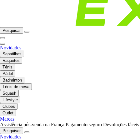
Pesquisar
Novidades
Sapatilhas
Raquetes
Ténis
Pádel
Badminton
Ténis de mesa
Squash
Lifestyle
Clubes
Outlet
Marcas
Assistência pós-venda na França
Pagamento seguro
Devoluções fáceis
Pesquisar
Novidades