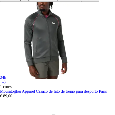
24h
+-3
1 cores
Mouratoglou Apparel
Casaco de fato de treino para desporto Paris
€ 89,00