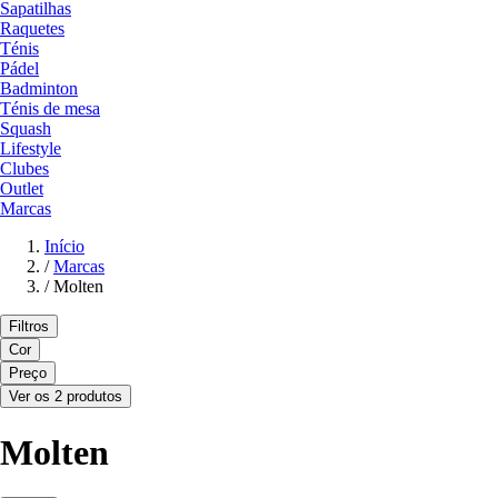
Sapatilhas
Raquetes
Ténis
Pádel
Badminton
Ténis de mesa
Squash
Lifestyle
Clubes
Outlet
Marcas
Início
/
Marcas
/
Molten
Filtros
Cor
Preço
Ver os 2 produtos
Molten