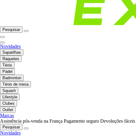
Pesquisar
Novidades
Sapatilhas
Raquetes
Ténis
Pádel
Badminton
Ténis de mesa
Squash
Lifestyle
Clubes
Outlet
Marcas
Assistência pós-venda na França
Pagamento seguro
Devoluções fáceis
Pesquisar
Novidades