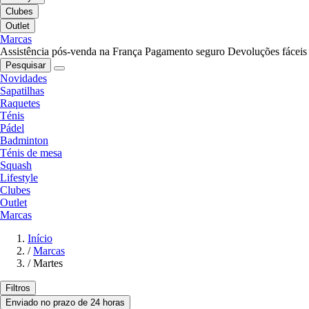
Clubes
Outlet
Marcas
Assistência pós-venda na França
Pagamento seguro
Devoluções fáceis
Pesquisar
Novidades
Sapatilhas
Raquetes
Ténis
Pádel
Badminton
Ténis de mesa
Squash
Lifestyle
Clubes
Outlet
Marcas
Início
/
Marcas
/
Martes
Filtros
Enviado no prazo de 24 horas