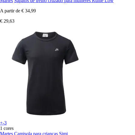
Martes
Sapatos de treino cruzado para mulheres Runie Low
A partir de
€ 34,99
€ 29,63
+-3
1 cores
Martes
Camisola para crianças Simi