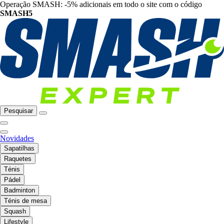
Operação SMASH: -5% adicionais em todo o site com o código
SMASH5
Pesquisar
Novidades
Sapatilhas
Raquetes
Ténis
Pádel
Badminton
Ténis de mesa
Squash
Lifestyle