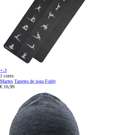
+-3
1 cores
Martes
Tapetes de ioga Foldy
€ 16,99