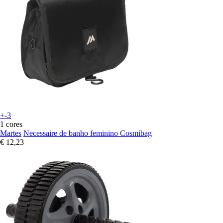
+-3
1 cores
Martes
Necessaire de banho feminino Cosmibag
€ 12,23