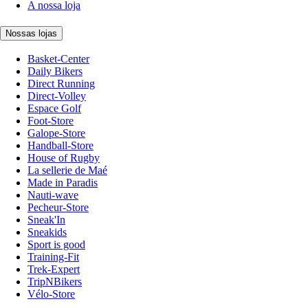
A nossa loja
Nossas lojas
Basket-Center
Daily Bikers
Direct Running
Direct-Volley
Espace Golf
Foot-Store
Galope-Store
Handball-Store
House of Rugby
La sellerie de Maé
Made in Paradis
Nauti-wave
Pecheur-Store
Sneak'In
Sneakids
Sport is good
Training-Fit
Trek-Expert
TripNBikers
Vélo-Store