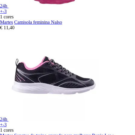
24h
+-3
1 cores
Martes
Camisola feminina Nalso
€ 11,40
24h
+-3
1 cores