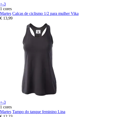
+-3
1 cores
Martes
Calças de ciclismo 1/2 para mulher Vika
€ 13,99
+-3
1 cores
Martes
Tampo do tanque feminino Lina
€ 12,23