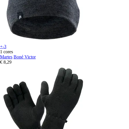
+-3
1 cores
Martes
Boné Victor
€ 8,29