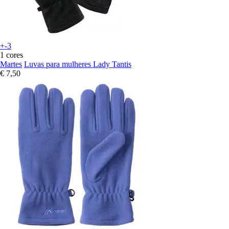
+-3
1 cores
Martes
Luvas para mulheres Lady Tantis
€ 7,50