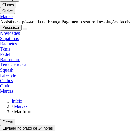
Clubes
Outlet
Marcas
Assistência pós-venda na França
Pagamento seguro
Devoluções fáceis
Pesquisar
Novidades
Sapatilhas
Raquetes
Ténis
Pádel
Badminton
Ténis de mesa
Squash
Lifestyle
Clubes
Outlet
Marcas
Início
/
Marcas
/
Madform
Filtros
Enviado no prazo de 24 horas