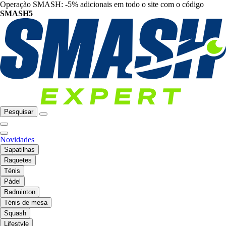
Operação SMASH: -5% adicionais em todo o site com o código
SMASH5
Pesquisar
Novidades
Sapatilhas
Raquetes
Ténis
Pádel
Badminton
Ténis de mesa
Squash
Lifestyle