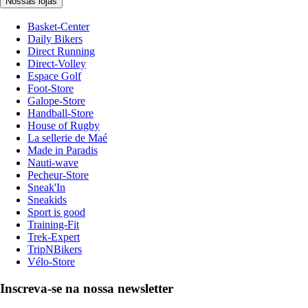
Nossas lojas
Basket-Center
Daily Bikers
Direct Running
Direct-Volley
Espace Golf
Foot-Store
Galope-Store
Handball-Store
House of Rugby
La sellerie de Maé
Made in Paradis
Nauti-wave
Pecheur-Store
Sneak'In
Sneakids
Sport is good
Training-Fit
Trek-Expert
TripNBikers
Vélo-Store
Inscreva-se na nossa newsletter