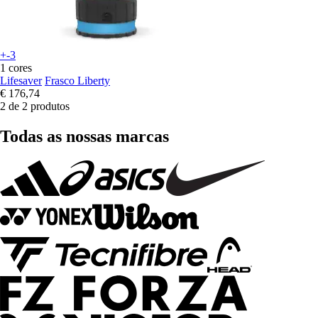
+-3
1 cores
Lifesaver
Frasco Liberty
€ 176,74
2 de 2 produtos
Todas as nossas marcas