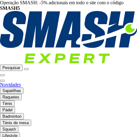
Operação SMASH: -5% adicionais em todo o site com o código
SMASH5
Pesquisar
Novidades
Sapatilhas
Raquetes
Ténis
Pádel
Badminton
Ténis de mesa
Squash
Lifestyle