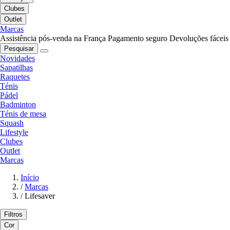
Clubes
Outlet
Marcas
Assistência pós-venda na França
Pagamento seguro
Devoluções fáceis
Pesquisar
Novidades
Sapatilhas
Raquetes
Ténis
Pádel
Badminton
Ténis de mesa
Squash
Lifestyle
Clubes
Outlet
Marcas
Início
/
Marcas
/
Lifesaver
Filtros
Cor