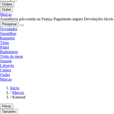
Clubes
Outlet
Marcas
Assistência pós-venda na França
Pagamento seguro
Devoluções fáceis
Pesquisar
Novidades
Sapatilhas
Raquetes
Ténis
Pádel
Badminton
Ténis de mesa
Squash
Lifestyle
Clubes
Outlet
Marcas
Início
/
Marcas
/
Kimood
Filtros
Tamanho