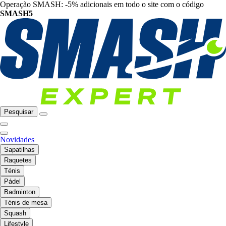
Operação SMASH: -5% adicionais em todo o site com o código
SMASH5
Pesquisar
Novidades
Sapatilhas
Raquetes
Ténis
Pádel
Badminton
Ténis de mesa
Squash
Lifestyle