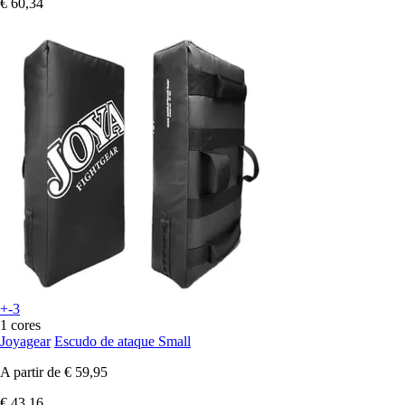
€ 60,34
+-3
1 cores
Joyagear
Escudo de ataque Small
A partir de
€ 59,95
€ 43,16