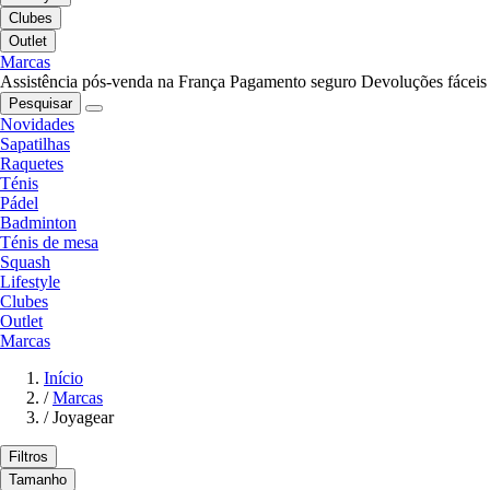
Clubes
Outlet
Marcas
Assistência pós-venda na França
Pagamento seguro
Devoluções fáceis
Pesquisar
Novidades
Sapatilhas
Raquetes
Ténis
Pádel
Badminton
Ténis de mesa
Squash
Lifestyle
Clubes
Outlet
Marcas
Início
/
Marcas
/
Joyagear
Filtros
Tamanho