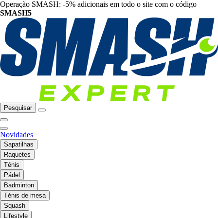
Operação SMASH: -5% adicionais em todo o site com o código
SMASH5
Pesquisar
Novidades
Sapatilhas
Raquetes
Ténis
Pádel
Badminton
Ténis de mesa
Squash
Lifestyle