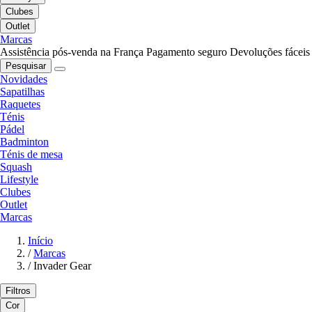
Clubes
Outlet
Marcas
Assistência pós-venda na França
Pagamento seguro
Devoluções fáceis
Pesquisar
Novidades
Sapatilhas
Raquetes
Ténis
Pádel
Badminton
Ténis de mesa
Squash
Lifestyle
Clubes
Outlet
Marcas
Início
/
Marcas
/
Invader Gear
Filtros
Cor