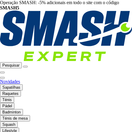
Operação SMASH: -5% adicionais em todo o site com o código
SMASH5
Pesquisar
Novidades
Sapatilhas
Raquetes
Ténis
Pádel
Badminton
Ténis de mesa
Squash
Lifestyle