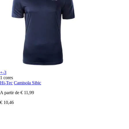
+-3
1 cores
Hi-Tec
Camisola Sibic
A partir de
€ 11,99
€ 10,46