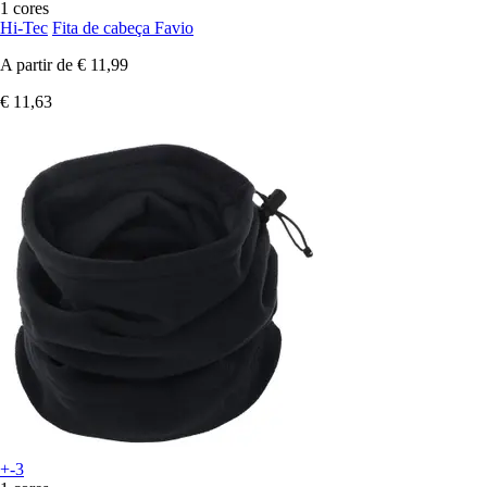
1 cores
Hi-Tec
Fita de cabeça Favio
A partir de
€ 11,99
€ 11,63
+-3