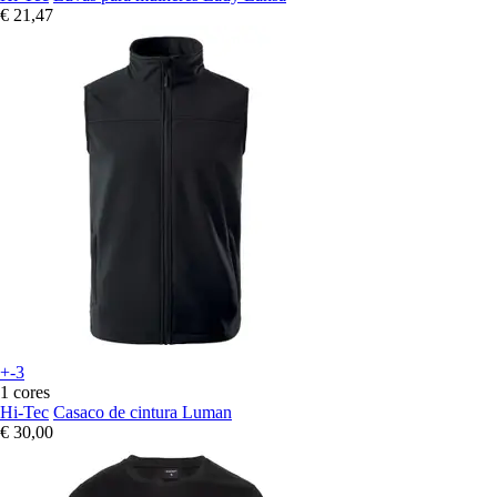
€ 21,47
+-3
1 cores
Hi-Tec
Casaco de cintura Luman
€ 30,00