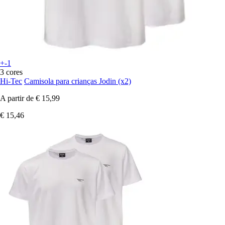
+-1
3 cores
Hi-Tec
Camisola para crianças Jodin (x2)
A partir de
€ 15,99
€ 15,46