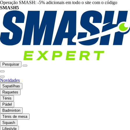
Operação SMASH: -5% adicionais em todo o site com o código
SMASH5
Pesquisar
Novidades
Sapatilhas
Raquetes
Ténis
Pádel
Badminton
Ténis de mesa
Squash
Lifestyle