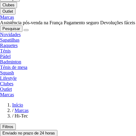
Clubes
Outlet
Marcas
Assistência pós-venda na França
Pagamento seguro
Devoluções fáceis
Pesquisar
Novidades
Sapatilhas
Raquetes
Ténis
Pádel
Badminton
Ténis de mesa
Squash
Lifestyle
Clubes
Outlet
Marcas
Início
/
Marcas
/
Hi-Tec
Filtros
Enviado no prazo de 24 horas