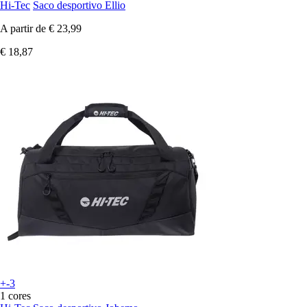
Hi-Tec
Saco desportivo Ellio
A partir de
€ 23,99
€ 18,87
+-3
1 cores