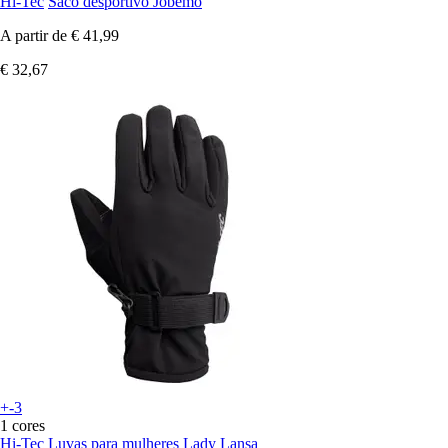
Hi-Tec
Saco desportivo Jobemo
A partir de
€ 41,99
€ 32,67
+-3
1 cores
Hi-Tec
Luvas para mulheres Lady Lansa