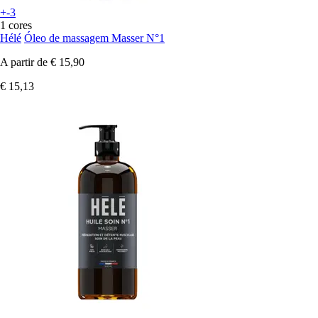
+-3
1 cores
Hélé
Óleo de massagem Masser N°1
A partir de
€ 15,90
€ 15,13