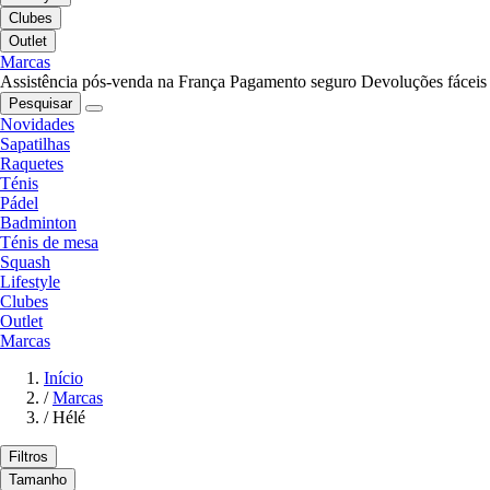
Clubes
Outlet
Marcas
Assistência pós-venda na França
Pagamento seguro
Devoluções fáceis
Pesquisar
Novidades
Sapatilhas
Raquetes
Ténis
Pádel
Badminton
Ténis de mesa
Squash
Lifestyle
Clubes
Outlet
Marcas
Início
/
Marcas
/
Hélé
Filtros
Tamanho