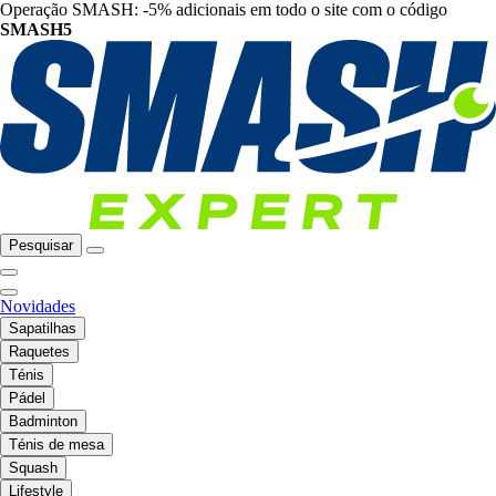
Operação SMASH: -5% adicionais em todo o site com o código
SMASH5
Pesquisar
Novidades
Sapatilhas
Raquetes
Ténis
Pádel
Badminton
Ténis de mesa
Squash
Lifestyle