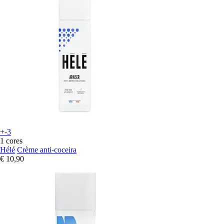
+-3
1 cores
Hélé
Crème anti-coceira
€ 10,90