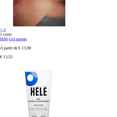
+-3
1 cores
Hélé
Gel quente
A partir de
€ 13,90
€ 13,53