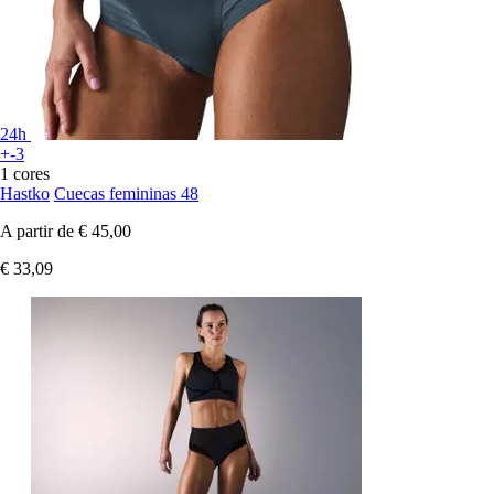
24h
+-3
1 cores
Hastko
Cuecas femininas 48
A partir de
€ 45,00
€ 33,09