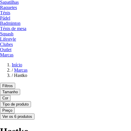
Sapatilhas
Raquetes
Ténis
Pádel
Badminton
Ténis de mesa
Squash
Lifestyle
Clubes
Outlet
Marcas
Início
/
Marcas
/
Hastko
Filtros
Tamanho
Cor
Tipo de produto
Preço
Ver os 6 produtos