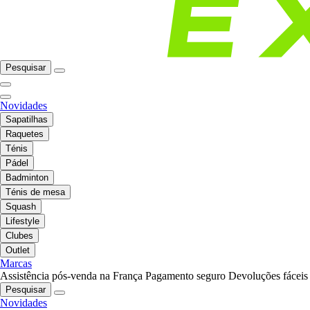
Pesquisar
Novidades
Sapatilhas
Raquetes
Ténis
Pádel
Badminton
Ténis de mesa
Squash
Lifestyle
Clubes
Outlet
Marcas
Assistência pós-venda na França
Pagamento seguro
Devoluções fáceis
Pesquisar
Novidades