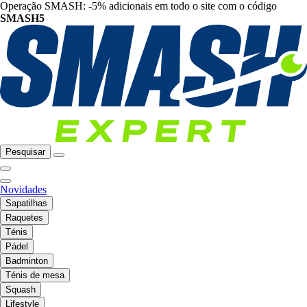
Operação SMASH: -5% adicionais em todo o site com o código
SMASH5
Pesquisar
Novidades
Sapatilhas
Raquetes
Ténis
Pádel
Badminton
Ténis de mesa
Squash
Lifestyle