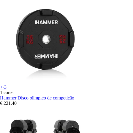
+-3
1 cores
Hammer
Disco olímpico de competição
€ 221,40