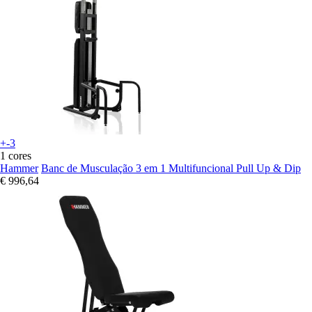
+-3
1 cores
Hammer
Banc de Musculação 3 em 1 Multifuncional Pull Up & Dip
€ 996,64