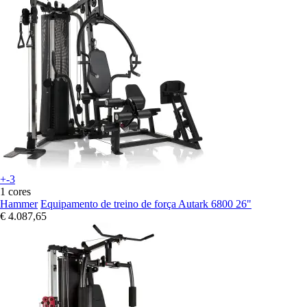
+-3
1 cores
Hammer
Equipamento de treino de força Autark 6800 26"
€ 4.087,65