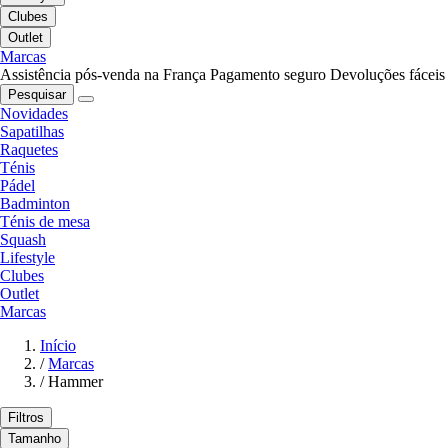
Clubes
Outlet
Marcas
Assistência pós-venda na França
Pagamento seguro
Devoluções fáceis
Pesquisar
Novidades
Sapatilhas
Raquetes
Ténis
Pádel
Badminton
Ténis de mesa
Squash
Lifestyle
Clubes
Outlet
Marcas
Início
/
Marcas
/
Hammer
Filtros
Tamanho