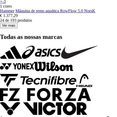
+-3
1 cores
Hammer
Máquina de remo aquática RowFlow 5.0 NorsK
€ 1.377,29
24 de 193 produtos
Ver mais
Todas as nossas marcas