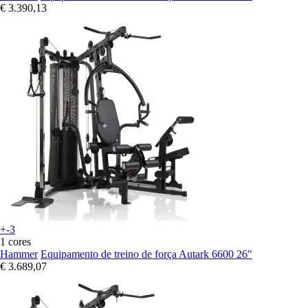
€ 3.390,13
+-3
1 cores
Hammer
Equipamento de treino de força Autark 6600 26"
€ 3.689,07