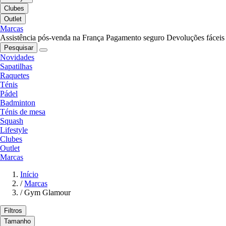
Clubes
Outlet
Marcas
Assistência pós-venda na França
Pagamento seguro
Devoluções fáceis
Pesquisar
Novidades
Sapatilhas
Raquetes
Ténis
Pádel
Badminton
Ténis de mesa
Squash
Lifestyle
Clubes
Outlet
Marcas
Início
/
Marcas
/
Gym Glamour
Filtros
Tamanho