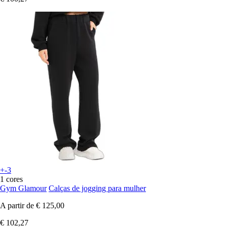
+-3
1 cores
Gym Glamour
Calças de jogging para mulher
A partir de
€ 125,00
€ 102,27