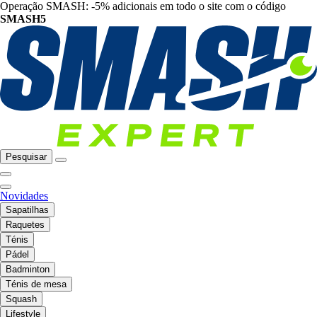
Operação SMASH: -5% adicionais em todo o site com o código
SMASH5
Pesquisar
Novidades
Sapatilhas
Raquetes
Ténis
Pádel
Badminton
Ténis de mesa
Squash
Lifestyle