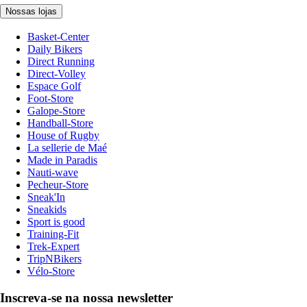
Nossas lojas
Basket-Center
Daily Bikers
Direct Running
Direct-Volley
Espace Golf
Foot-Store
Galope-Store
Handball-Store
House of Rugby
La sellerie de Maé
Made in Paradis
Nauti-wave
Pecheur-Store
Sneak'In
Sneakids
Sport is good
Training-Fit
Trek-Expert
TripNBikers
Vélo-Store
Inscreva-se na nossa newsletter