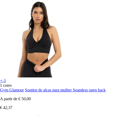
+-3
1 cores
Gym Glamour
Soutien de alças para mulher Seamless open back
A partir de
€ 50,00
€ 42,37