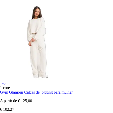
+-3
1 cores
Gym Glamour
Calças de jogging para mulher
A partir de
€ 125,00
€ 102,27