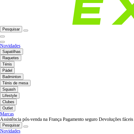
Pesquisar
Novidades
Sapatilhas
Raquetes
Ténis
Pádel
Badminton
Ténis de mesa
Squash
Lifestyle
Clubes
Outlet
Marcas
Assistência pós-venda na França
Pagamento seguro
Devoluções fáceis
Pesquisar
Novidades