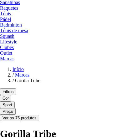
Sapatilhas
Raquetes
Ténis
Pádel
Badminton
Ténis de mesa
Squash
Lifestyle
Clubes
Outlet
Marcas
Início
/
Marcas
/
Gorilla Tribe
Filtros
Cor
Sport
Preço
Ver os 75 produtos
Gorilla Tribe