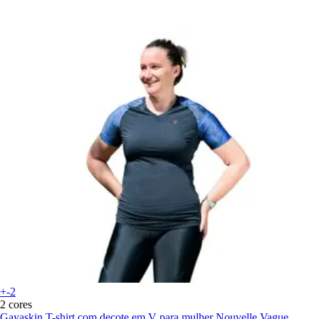
+-2
2 cores
Gayaskin
T-shirt com decote em V para mulher Nouvelle Vague