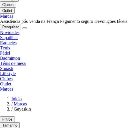
Clubes
Outlet
Marcas
Assistência pós-venda na França
Pagamento seguro
Devoluções fáceis
Pesquisar
Novidades
Sapatilhas
Raquetes
Ténis
Pádel
Badminton
Ténis de mesa
Squash
Lifestyle
Clubes
Outlet
Marcas
Início
/
Marcas
/
Gayaskin
Filtros
Tamanho