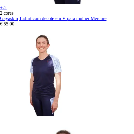
+-2
2 cores
Gayaskin
T-shirt com decote em V para mulher Mercure
€ 55,00