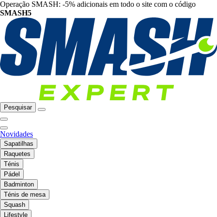
Operação SMASH: -5% adicionais em todo o site com o código
SMASH5
Pesquisar
Novidades
Sapatilhas
Raquetes
Ténis
Pádel
Badminton
Ténis de mesa
Squash
Lifestyle