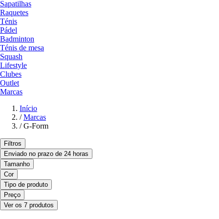
Sapatilhas
Raquetes
Ténis
Pádel
Badminton
Ténis de mesa
Squash
Lifestyle
Clubes
Outlet
Marcas
Início
/
Marcas
/
G-Form
Filtros
Enviado no prazo de 24 horas
Tamanho
Cor
Tipo de produto
Preço
Ver os 7 produtos