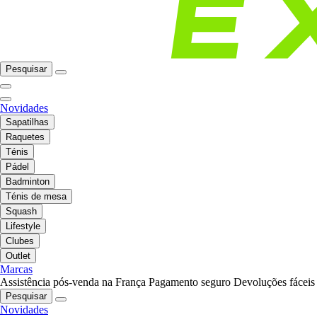
Pesquisar
Novidades
Sapatilhas
Raquetes
Ténis
Pádel
Badminton
Ténis de mesa
Squash
Lifestyle
Clubes
Outlet
Marcas
Assistência pós-venda na França
Pagamento seguro
Devoluções fáceis
Pesquisar
Novidades