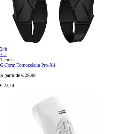
24h
+-3
1 cores
G-Form
Tornozeleira Pro-X4
A partir de
€ 29,99
€ 23,14