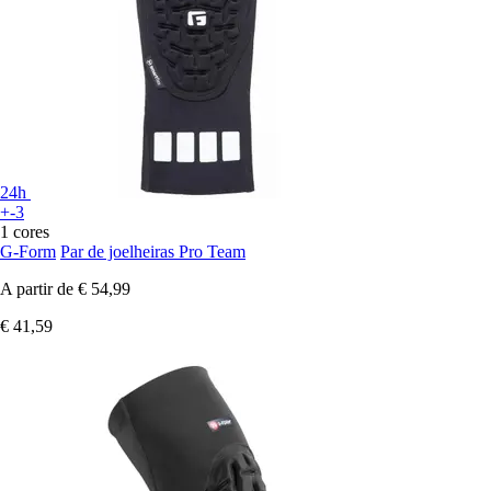
24h
+-3
1 cores
G-Form
Par de joelheiras Pro Team
A partir de
€ 54,99
€ 41,59