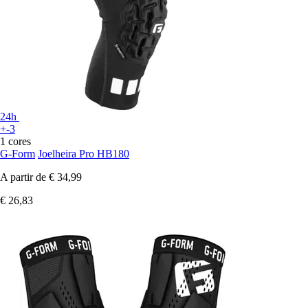
24h
+-3
1 cores
G-Form
Joelheira Pro HB180
A partir de
€ 34,99
€ 26,83