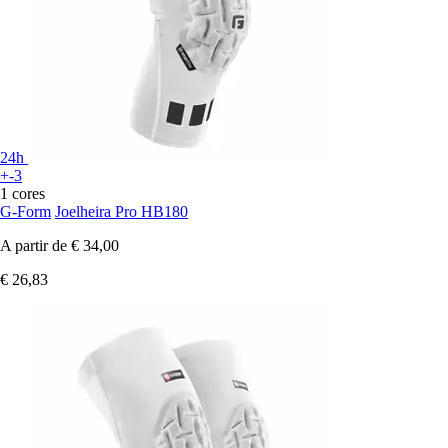
24h
+-3
1 cores
G-Form
Joelheira Pro HB180
A partir de
€ 34,00
€ 26,83