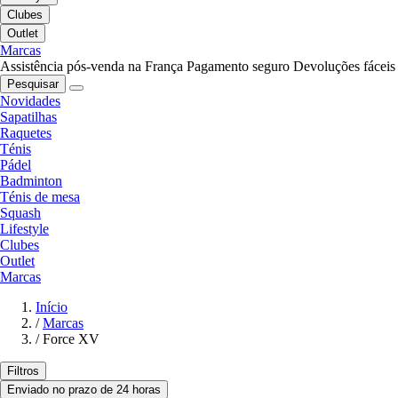
Clubes
Outlet
Marcas
Assistência pós-venda na França
Pagamento seguro
Devoluções fáceis
Pesquisar
Novidades
Sapatilhas
Raquetes
Ténis
Pádel
Badminton
Ténis de mesa
Squash
Lifestyle
Clubes
Outlet
Marcas
Início
/
Marcas
/
Force XV
Filtros
Enviado no prazo de 24 horas