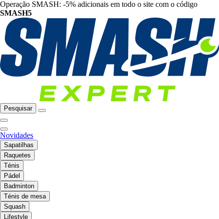
Operação SMASH: -5% adicionais em todo o site com o código
SMASH5
Pesquisar
Novidades
Sapatilhas
Raquetes
Ténis
Pádel
Badminton
Ténis de mesa
Squash
Lifestyle