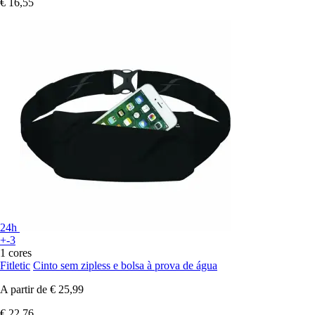
€ 16,55
24h
+-3
1 cores
Fitletic
Cinto sem zipless e bolsa à prova de água
A partir de
€ 25,99
€ 22,76