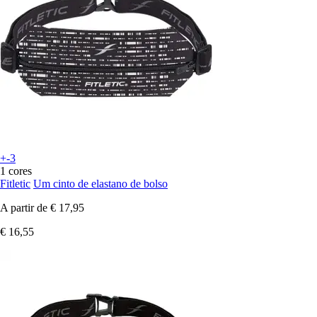
+-3
1 cores
Fitletic
Um cinto de elastano de bolso
A partir de
€ 17,95
€ 16,55