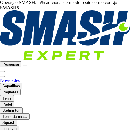
Operação SMASH: -5% adicionais em todo o site com o código
SMASH5
Pesquisar
Novidades
Sapatilhas
Raquetes
Ténis
Pádel
Badminton
Ténis de mesa
Squash
Lifestyle