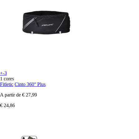
+-3
1 cores
Fitletic
Cinto 360° Plus
A partir de
€ 27,99
€ 24,86