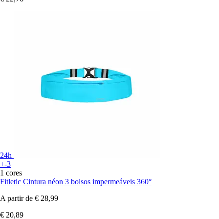
24h
+-3
1 cores
Fitletic
Cintura néon 3 bolsos impermeáveis 360°
A partir de
€ 28,99
€ 20,89