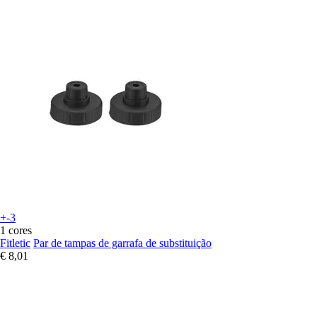
+-3
1 cores
Fitletic
Par de tampas de garrafa de substituição
€ 8,01