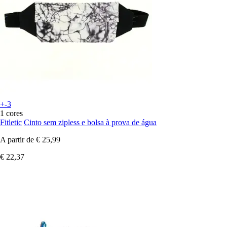
+-3
1 cores
Fitletic
Cinto sem zipless e bolsa à prova de água
A partir de
€ 25,99
€ 22,37