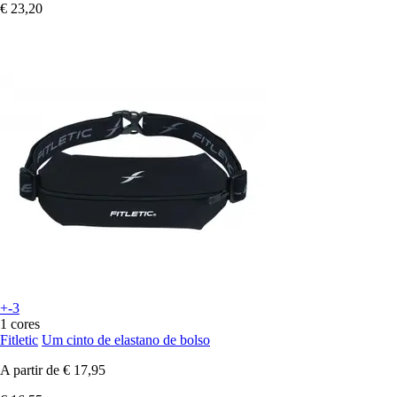
€ 23,20
+-3
1 cores
Fitletic
Um cinto de elastano de bolso
A partir de
€ 17,95