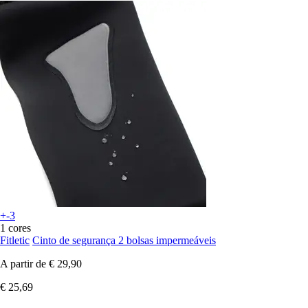
+-3
1 cores
Fitletic
Cinto de segurança 2 bolsas impermeáveis
A partir de
€ 29,90
€ 25,69