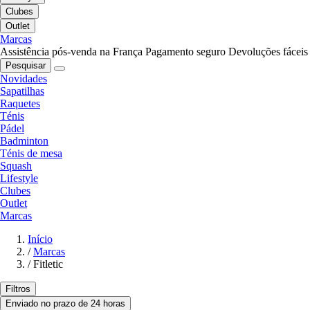
Clubes
Outlet
Marcas
Assistência pós-venda na França
Pagamento seguro
Devoluções fáceis
Pesquisar
Novidades
Sapatilhas
Raquetes
Ténis
Pádel
Badminton
Ténis de mesa
Squash
Lifestyle
Clubes
Outlet
Marcas
Início
/
Marcas
/
Fitletic
Filtros
Enviado no prazo de 24 horas