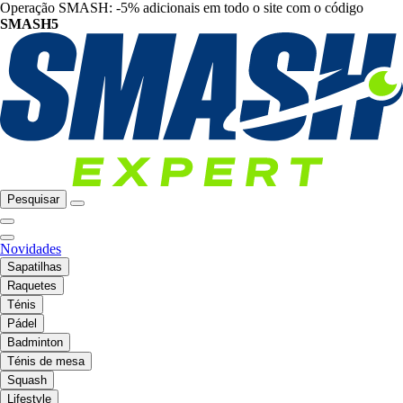
Operação SMASH: -5% adicionais em todo o site com o código
SMASH5
Pesquisar
Novidades
Sapatilhas
Raquetes
Ténis
Pádel
Badminton
Ténis de mesa
Squash
Lifestyle