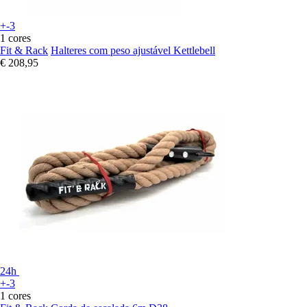
+-3
1 cores
Fit & Rack
Halteres com peso ajustável Kettlebell
€ 208,95
24h
+-3
1 cores