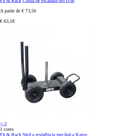
Fit & Rack
Corda de escalada 6m D38
A partir de
€ 73,50
€ 63,18
+-3
1 cores
Fit & Rack
Sled a resistência mecânica Karos