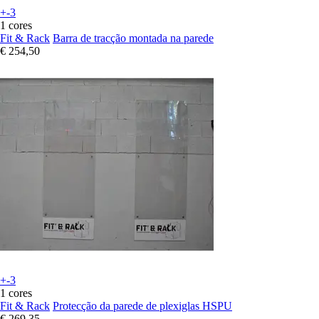
+-3
1 cores
Fit & Rack
Barra de tracção montada na parede
€ 254,50
+-3
1 cores
Fit & Rack
Protecção da parede de plexiglas HSPU
€ 269,35