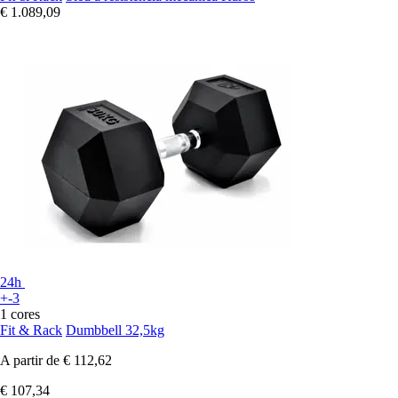
€ 1.089,09
24h
+-3
1 cores
Fit & Rack
Dumbbell 32,5kg
A partir de
€ 112,62
€ 107,34