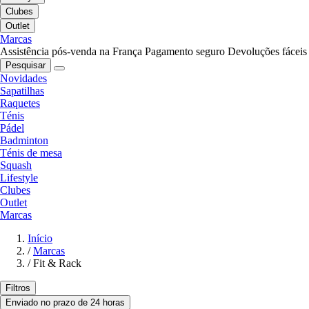
Clubes
Outlet
Marcas
Assistência pós-venda na França
Pagamento seguro
Devoluções fáceis
Pesquisar
Novidades
Sapatilhas
Raquetes
Ténis
Pádel
Badminton
Ténis de mesa
Squash
Lifestyle
Clubes
Outlet
Marcas
Início
/
Marcas
/
Fit & Rack
Filtros
Enviado no prazo de 24 horas