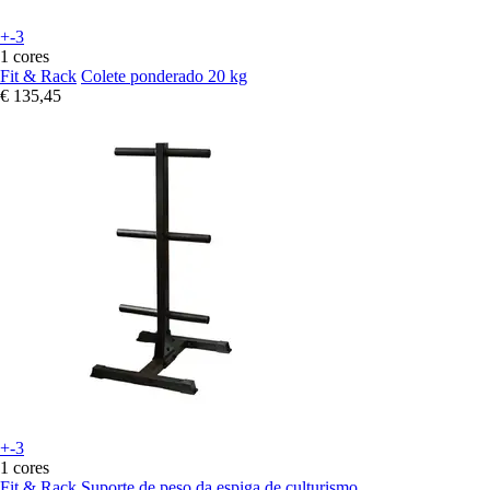
+-3
1 cores
Fit & Rack
Colete ponderado 20 kg
€ 135,45
+-3
1 cores
Fit & Rack
Suporte de peso da espiga de culturismo