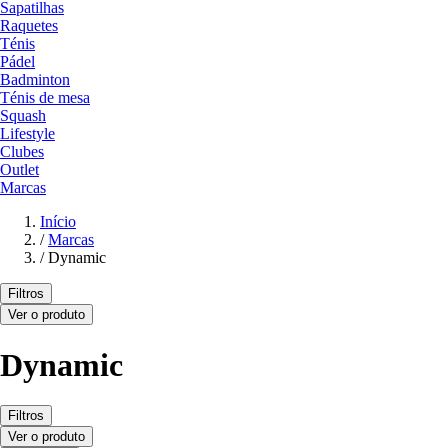
Sapatilhas
Raquetes
Ténis
Pádel
Badminton
Ténis de mesa
Squash
Lifestyle
Clubes
Outlet
Marcas
Início
/
Marcas
/
Dynamic
Filtros
Ver o produto
Dynamic
Filtros
Ver o produto