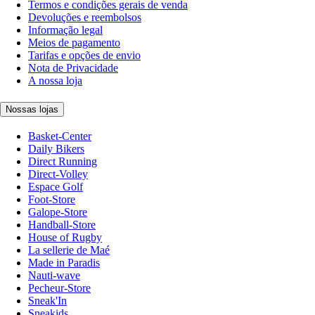
Termos e condições gerais de venda
Devoluções e reembolsos
Informação legal
Meios de pagamento
Tarifas e opções de envio
Nota de Privacidade
A nossa loja
Nossas lojas
Basket-Center
Daily Bikers
Direct Running
Direct-Volley
Espace Golf
Foot-Store
Galope-Store
Handball-Store
House of Rugby
La sellerie de Maé
Made in Paradis
Nauti-wave
Pecheur-Store
Sneak'In
Sneakids