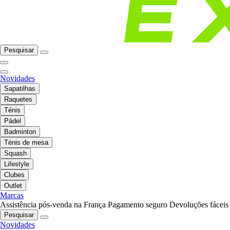
Pesquisar
Novidades
Sapatilhas
Raquetes
Ténis
Pádel
Badminton
Ténis de mesa
Squash
Lifestyle
Clubes
Outlet
Marcas
Assistência pós-venda na França
Pagamento seguro
Devoluções fáceis
Pesquisar
Novidades