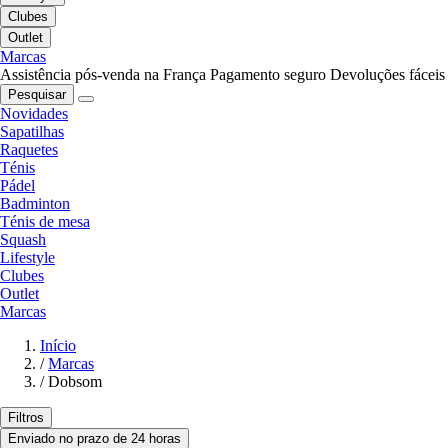
Clubes
Outlet
Marcas
Assistência pós-venda na França
Pagamento seguro
Devoluções fáceis
Pesquisar
Novidades
Sapatilhas
Raquetes
Ténis
Pádel
Badminton
Ténis de mesa
Squash
Lifestyle
Clubes
Outlet
Marcas
Início
/
Marcas
/
Dobsom
Filtros
Enviado no prazo de 24 horas