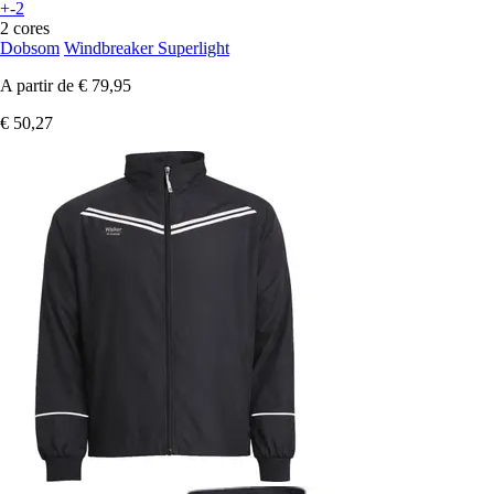
+-2
2 cores
Dobsom
Windbreaker Superlight
A partir de
€ 79,95
€ 50,27