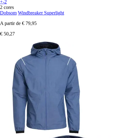
+-2
2 cores
Dobsom
Windbreaker Superlight
A partir de
€ 79,95
€ 50,27