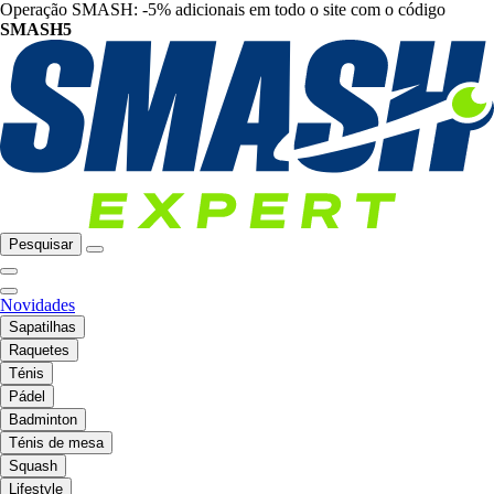
Operação SMASH: -5% adicionais em todo o site com o código
SMASH5
Pesquisar
Novidades
Sapatilhas
Raquetes
Ténis
Pádel
Badminton
Ténis de mesa
Squash
Lifestyle