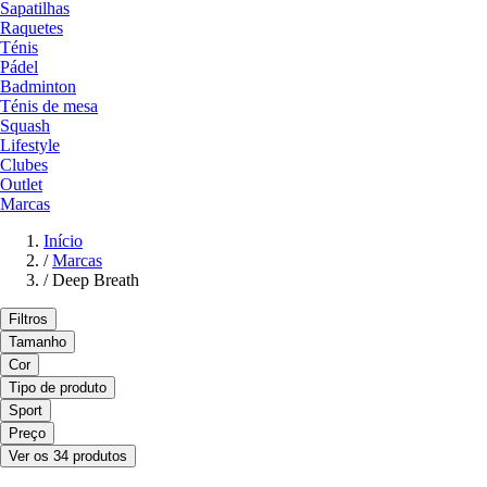
Sapatilhas
Raquetes
Ténis
Pádel
Badminton
Ténis de mesa
Squash
Lifestyle
Clubes
Outlet
Marcas
Início
/
Marcas
/
Deep Breath
Filtros
Tamanho
Cor
Tipo de produto
Sport
Preço
Ver os 34 produtos