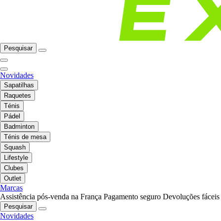
Pesquisar
Novidades
Sapatilhas
Raquetes
Ténis
Pádel
Badminton
Ténis de mesa
Squash
Lifestyle
Clubes
Outlet
Marcas
Assistência pós-venda na França
Pagamento seguro
Devoluções fáceis
Pesquisar
Novidades