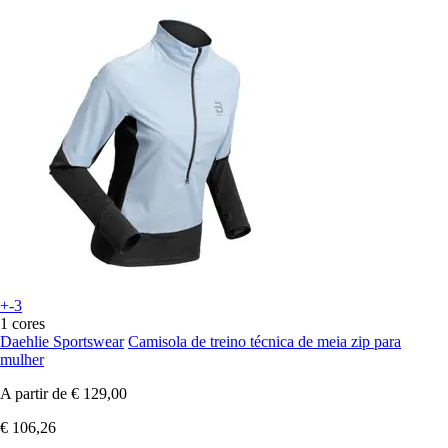
+-3
1 cores
Daehlie Sportswear
Camisola de treino técnica de meia zip para
mulher
A partir de
€ 129,00
€ 106,26