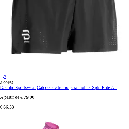
+-2
2 cores
Daehlie Sportswear
Calções de treino para mulher Split Elite Air
A partir de
€ 79,00
€ 66,33