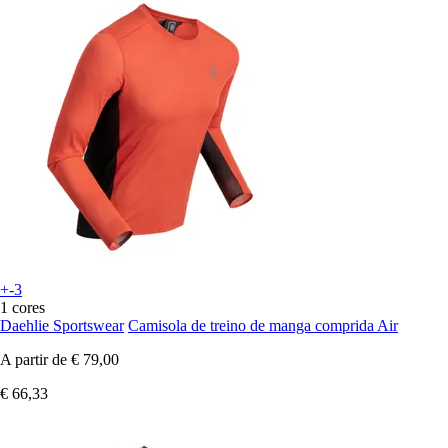
+-3
1 cores
Daehlie Sportswear
Camisola de treino de manga comprida Air
A partir de
€ 79,00
€ 66,33