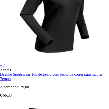
+-2
2 cores
Daehlie Sportswear
Top de treino com fecho de correr para mulher
Tempo
A partir de
€ 79,00
€ 66,33