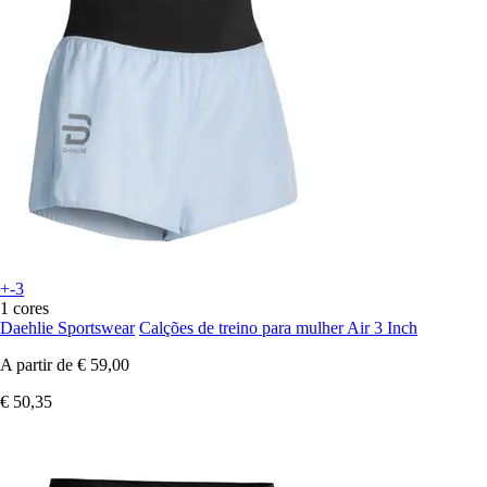
+-3
1 cores
Daehlie Sportswear
Calções de treino para mulher Air 3 Inch
A partir de
€ 59,00
€ 50,35