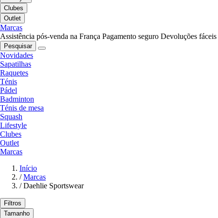
Clubes
Outlet
Marcas
Assistência pós-venda na França
Pagamento seguro
Devoluções fáceis
Pesquisar
Novidades
Sapatilhas
Raquetes
Ténis
Pádel
Badminton
Ténis de mesa
Squash
Lifestyle
Clubes
Outlet
Marcas
Início
/
Marcas
/
Daehlie Sportswear
Filtros
Tamanho