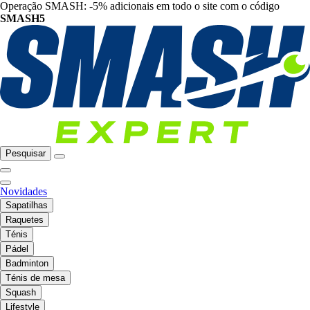
Operação SMASH: -5% adicionais em todo o site com o código
SMASH5
Pesquisar
Novidades
Sapatilhas
Raquetes
Ténis
Pádel
Badminton
Ténis de mesa
Squash
Lifestyle