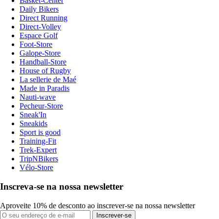
Basket-Center
Daily Bikers
Direct Running
Direct-Volley
Espace Golf
Foot-Store
Galope-Store
Handball-Store
House of Rugby
La sellerie de Maé
Made in Paradis
Nauti-wave
Pecheur-Store
Sneak'In
Sneakids
Sport is good
Training-Fit
Trek-Expert
TripNBikers
Vélo-Store
Inscreva-se na nossa newsletter
Aproveite 10% de desconto ao inscrever-se na nossa newsletter
Inscrever-se