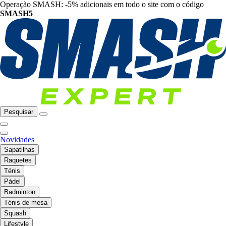
Operação SMASH: -5% adicionais em todo o site com o código
SMASH5
Pesquisar
Novidades
Sapatilhas
Raquetes
Ténis
Pádel
Badminton
Ténis de mesa
Squash
Lifestyle