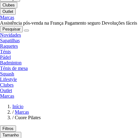
Clubes
Outlet
Marcas
Assistência pós-venda na França
Pagamento seguro
Devoluções fáceis
Pesquisar
Novidades
Sapatilhas
Raquetes
Ténis
Pádel
Badminton
Ténis de mesa
Squash
Lifestyle
Clubes
Outlet
Marcas
Início
/
Marcas
/
Cuore Pilates
Filtros
Tamanho