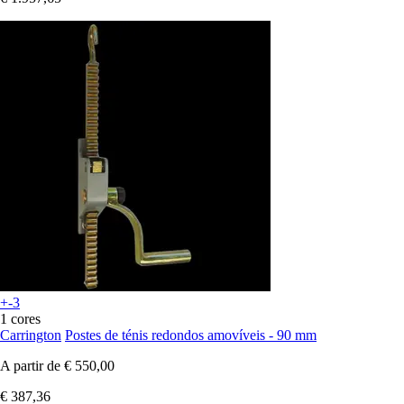
+-3
1 cores
Carrington
Postes de ténis redondos amovíveis - 90 mm
A partir de
€ 550,00
€ 387,36