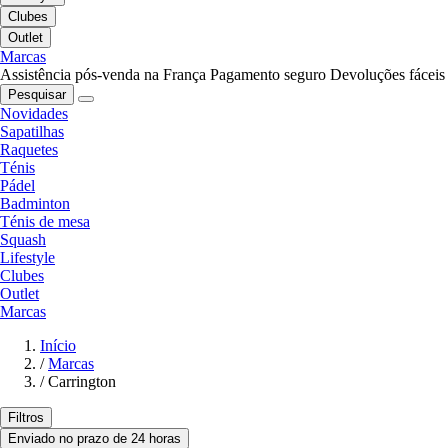
Clubes
Outlet
Marcas
Assistência pós-venda na França
Pagamento seguro
Devoluções fáceis
Pesquisar
Novidades
Sapatilhas
Raquetes
Ténis
Pádel
Badminton
Ténis de mesa
Squash
Lifestyle
Clubes
Outlet
Marcas
Início
/
Marcas
/
Carrington
Filtros
Enviado no prazo de 24 horas