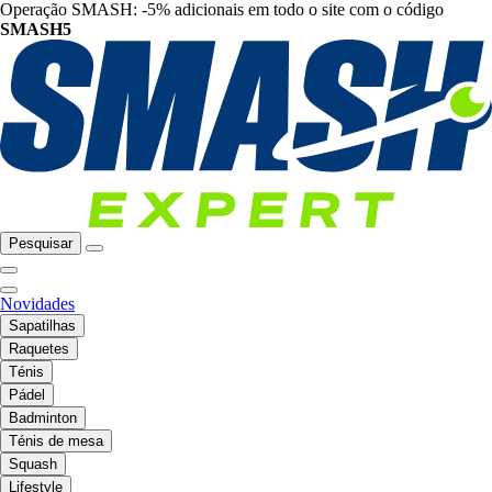
Operação SMASH: -5% adicionais em todo o site com o código
SMASH5
Pesquisar
Novidades
Sapatilhas
Raquetes
Ténis
Pádel
Badminton
Ténis de mesa
Squash
Lifestyle