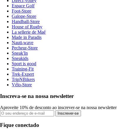
Direct-Volley
Espace Golf
Foot-Store
Galope-Store
Handball-Store
House of Rugby
La sellerie de Maé
Made in Paradis
Nauti-wave
Pecheur-Store
Sneak'In
Sneakids
Sport is good
Training-Fit
Trek-Expert
TripNBikers
Vélo-Store
Inscreva-se na nossa newsletter
Aproveite 10% de desconto ao inscrever-se na nossa newsletter
Inscrever-se
Fique conectado