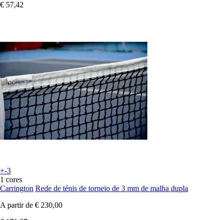
€ 57,42
+-3
1 cores
Carrington
Rede de ténis de torneio de 3 mm de malha dupla
A partir de
€ 230,00