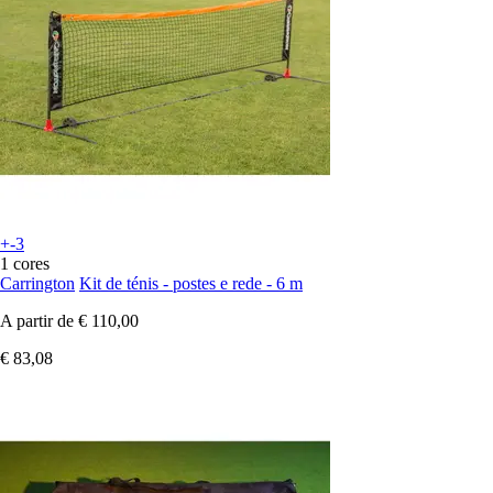
+-3
1 cores
Carrington
Kit de ténis - postes e rede - 6 m
A partir de
€ 110,00
€ 83,08