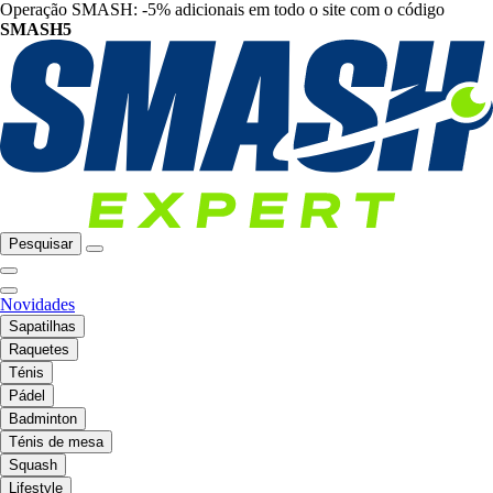
Operação SMASH: -5% adicionais em todo o site com o código
SMASH5
Pesquisar
Novidades
Sapatilhas
Raquetes
Ténis
Pádel
Badminton
Ténis de mesa
Squash
Lifestyle