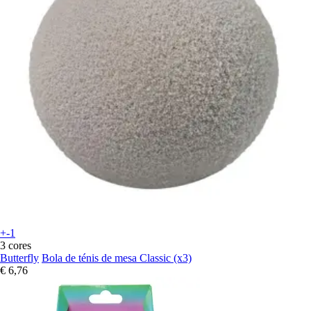
+-1
3 cores
Butterfly
Bola de ténis de mesa Classic (x3)
€ 6,76