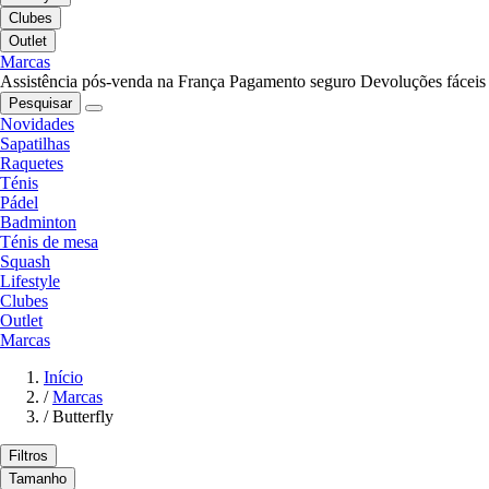
Clubes
Outlet
Marcas
Assistência pós-venda na França
Pagamento seguro
Devoluções fáceis
Pesquisar
Novidades
Sapatilhas
Raquetes
Ténis
Pádel
Badminton
Ténis de mesa
Squash
Lifestyle
Clubes
Outlet
Marcas
Início
/
Marcas
/
Butterfly
Filtros
Tamanho