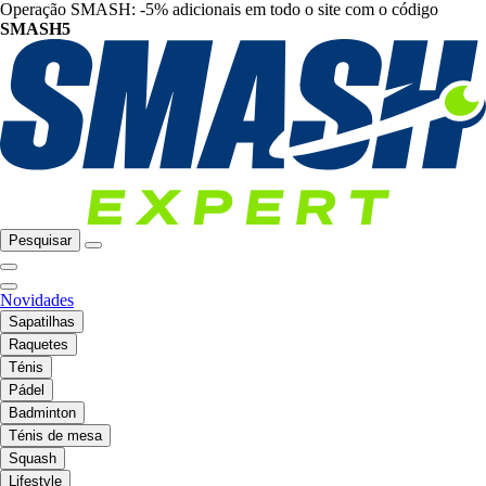
Operação SMASH: -5% adicionais em todo o site com o código
SMASH5
Pesquisar
Novidades
Sapatilhas
Raquetes
Ténis
Pádel
Badminton
Ténis de mesa
Squash
Lifestyle