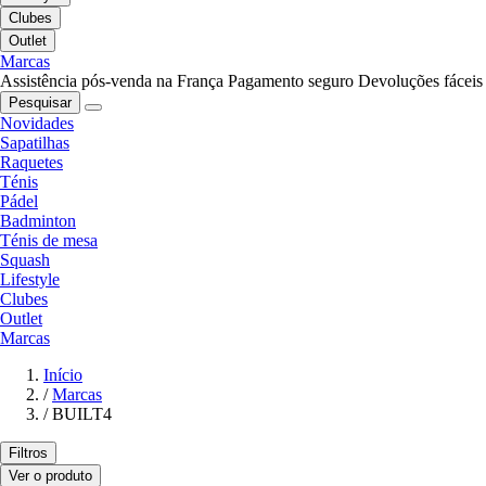
Clubes
Outlet
Marcas
Assistência pós-venda na França
Pagamento seguro
Devoluções fáceis
Pesquisar
Novidades
Sapatilhas
Raquetes
Ténis
Pádel
Badminton
Ténis de mesa
Squash
Lifestyle
Clubes
Outlet
Marcas
Início
/
Marcas
/
BUILT4
Filtros
Ver o produto