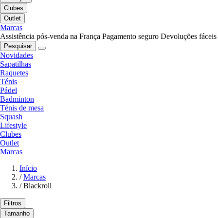
Clubes
Outlet
Marcas
Assistência pós-venda na França
Pagamento seguro
Devoluções fáceis
Pesquisar
Novidades
Sapatilhas
Raquetes
Ténis
Pádel
Badminton
Ténis de mesa
Squash
Lifestyle
Clubes
Outlet
Marcas
Início
/
Marcas
/
Blackroll
Filtros
Tamanho