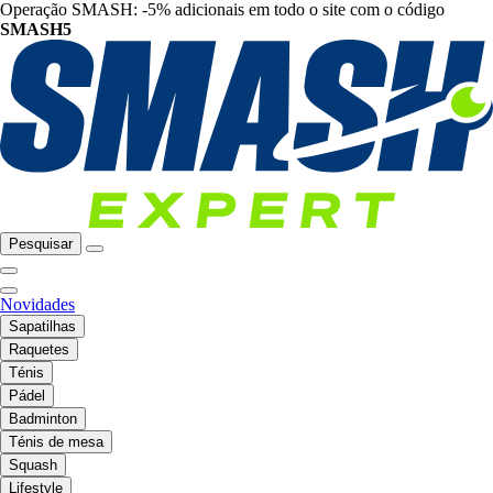
Operação SMASH: -5% adicionais em todo o site com o código
SMASH5
Pesquisar
Novidades
Sapatilhas
Raquetes
Ténis
Pádel
Badminton
Ténis de mesa
Squash
Lifestyle