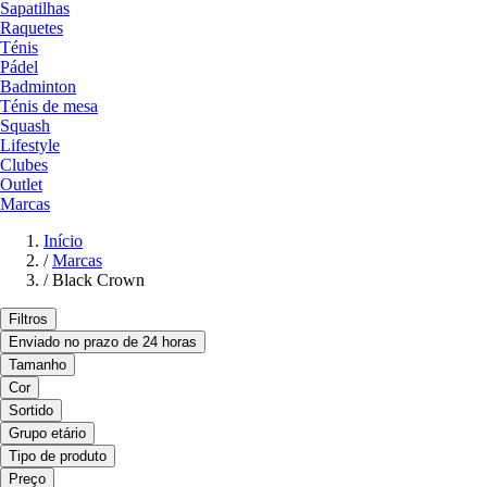
Sapatilhas
Raquetes
Ténis
Pádel
Badminton
Ténis de mesa
Squash
Lifestyle
Clubes
Outlet
Marcas
Início
/
Marcas
/
Black Crown
Filtros
Enviado no prazo de 24 horas
Tamanho
Cor
Sortido
Grupo etário
Tipo de produto
Preço