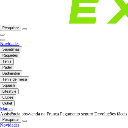
Pesquisar
Novidades
Sapatilhas
Raquetes
Ténis
Pádel
Badminton
Ténis de mesa
Squash
Lifestyle
Clubes
Outlet
Marcas
Assistência pós-venda na França
Pagamento seguro
Devoluções fáceis
Pesquisar
Novidades