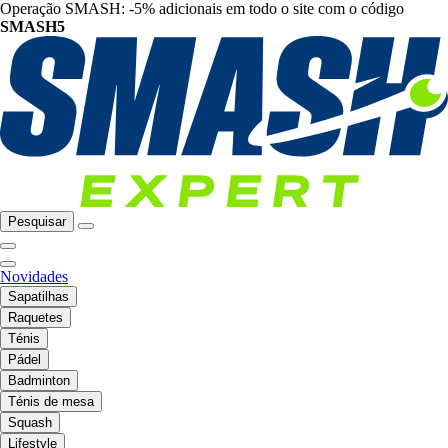
Operação SMASH: -5% adicionais em todo o site com o código
SMASH5
Pesquisar
Novidades
Sapatilhas
Raquetes
Ténis
Pádel
Badminton
Ténis de mesa
Squash
Lifestyle