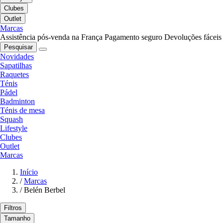
Clubes
Outlet
Marcas
Assistência pós-venda na França
Pagamento seguro
Devoluções fáceis
Pesquisar
Novidades
Sapatilhas
Raquetes
Ténis
Pádel
Badminton
Ténis de mesa
Squash
Lifestyle
Clubes
Outlet
Marcas
Início
/
Marcas
/
Belén Berbel
Filtros
Tamanho