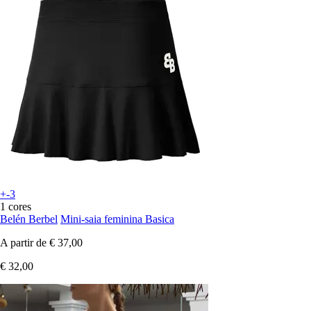
+-3
1 cores
Belén Berbel
Mini-saia feminina Basica
A partir de
€ 37,00
€ 32,00