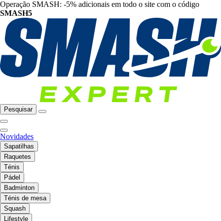
Operação SMASH: -5% adicionais em todo o site com o código
SMASH5
Pesquisar
Novidades
Sapatilhas
Raquetes
Ténis
Pádel
Badminton
Ténis de mesa
Squash
Lifestyle