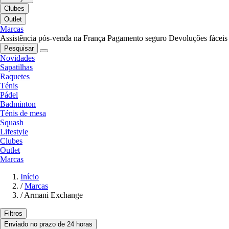
Clubes
Outlet
Marcas
Assistência pós-venda na França
Pagamento seguro
Devoluções fáceis
Pesquisar
Novidades
Sapatilhas
Raquetes
Ténis
Pádel
Badminton
Ténis de mesa
Squash
Lifestyle
Clubes
Outlet
Marcas
Início
/
Marcas
/
Armani Exchange
Filtros
Enviado no prazo de 24 horas